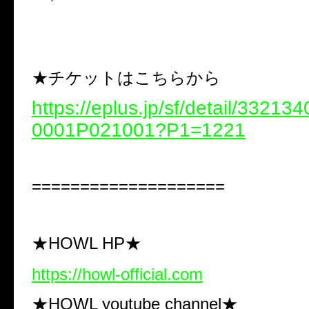
★チケットはこちらから
https://eplus.jp/sf/detail/3321
0001P021001?P1=1221
====================
★HOWL HP★
https://howl-official.com
★HOWL youtube channel★