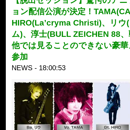
【脱出セッション】驚愕のアニ
ョン配信公演が決定！TAMA(CA
HIRO(La’cryma Christi)、
ム)、淳士(BULL ZEICHEN 8
他では見ることのできない豪華
参加
NEWS - 18:00:53