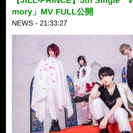
【JILL-PRINCE】5th Single「W
mory」MV FULL公開
NEWS - 21:33:27