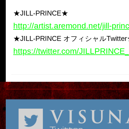
★JILL-PRINCE★
http://artist.aremond.net/jill-prin
★JILL-PRINCE オフィシャルTwitte
https://twitter.com/JILLPRINCE_