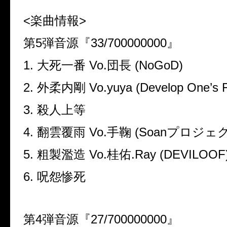
<
楽曲情報
>
第
5
弾音源『
33/700000000
』
1.
大死一番
Vo.
団長
(NoGoD)
2.
外柔内剛
Vo.yuya (Develop One
’
s 
3.
殺人上等
4.
翻雲覆雨
Vo.
手鞠
(Soan
プロジェ
5.
粗製濫造
Vo.
桂佑
.Ray (DEVILOOF
6.
呪怨惨死
第
4
弾音源『
27/700000000
』