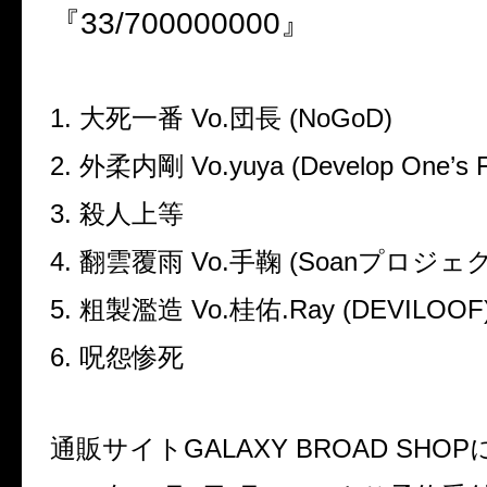
『
33/700000000
』
1.
大死一番
Vo.
団長
(NoGoD)
2.
外柔内剛
Vo.yuya (Develop One
’
s 
3.
殺人上等
4.
翻雲覆雨
Vo.
手鞠
(Soan
プロジェ
5.
粗製濫造
Vo.
桂佑
.Ray (DEVILOOF
6.
呪怨惨死
通販サイト
GALAXY BROAD SHOP