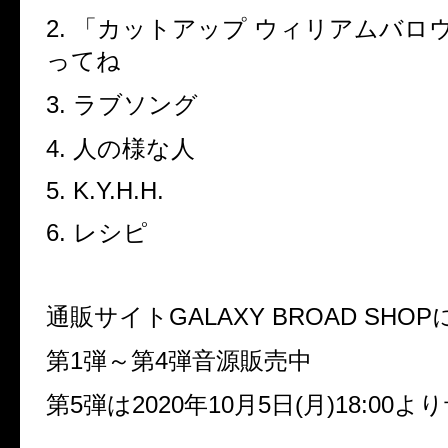
2.
「カットアップ ウィリアムバロ
ってね
3.
ラブソング
4.
人の様な人
5. K.Y.H.H.
6.
レシピ
通販サイト
GALAXY BROAD SHOP
第
1
弾～第
4
弾音源販売中
第
5
弾は
2020
年
10
月
5
日
(
月
)18:00
より