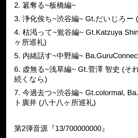
2.
簒奪る
~
板橋編
~
3.
浄化俟ち
~
渋谷編
~ Gt.
だいじろー
4.
枯渇って
~
鴬谷編
~ Gt.Katzuya Shim
ヶ所巡礼
)
5.
内緒話す
~
中野編
~ Ba.GuruConnect (
6.
虚無る
~
浅草編
~ Gt.
菅澤 智史
(
そ
続くなら
)
7.
今過去つ
~
渋谷編
~ Gt.colormal, Ba
ト廣井
(
八十八ヶ所巡礼
)
第
2
弾音源『
13/700000000
』