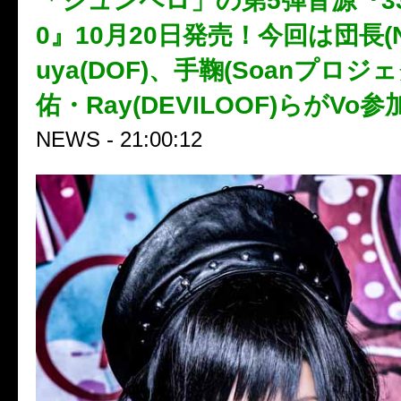
「ジュンペロ」の第5弾音源『33/7
0』10月20日発売！今回は団長(N
uya(DOF)、手鞠(Soanプロジ
佑・Ray(DEVILOOF)らがVo参
NEWS - 21:00:12