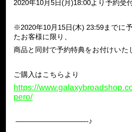
2020
年
10
月
5
日
(
月
)18:00
より予約受
※
2020
年
10
月
15
日
(
木
) 23:59
までに
たお客様に限り、
商品と同封で予約特典をお付けいた
ご購入はこちらより
https://www.galaxybroadshop.co
pero/
——————————-♪