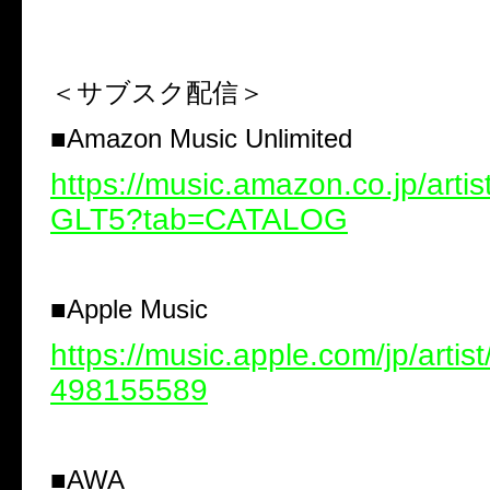
＜サブスク配信＞
■
Amazon Music Unlimited
https://music.amazon.co.jp/arti
GLT5?tab=CATALOG
■
Apple Music
https://music.apple.com/jp/artist
498155589
■
AWA