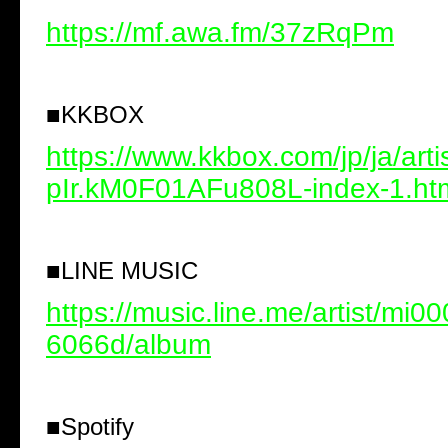
https://mf.awa.fm/37zRqPm
■
KKBOX
https://www.kkbox.com/jp/ja/art
pIr.kM0F01AFu808L-index-1.ht
■
LINE MUSIC
https://music.line.me/artist/mi
6066d/album
■
Spotify