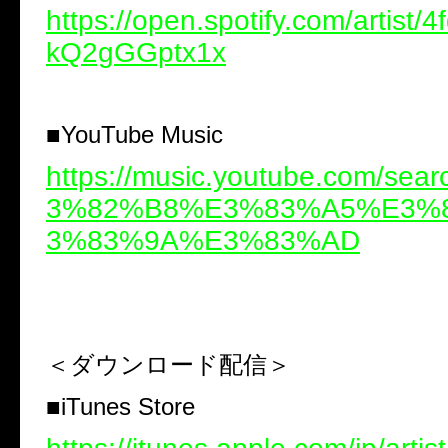
https://open.spotify.com/artist/
kQ2gGGptx1x
■
YouTube Music
https://music.youtube.com/se
3%82%B8%E3%83%A5%E3%
3%83%9A%E3%83%AD
＜ダウンロード配信＞
■
iTunes Store