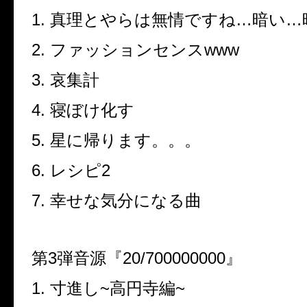
1.
真理とやらは無情ですね
…
暗い
…
2.
ファッションセンス
www
3.
哀集計
4.
寝ぼけ化す
5.
星に帰ります。。。
6.
レシピ
2
7.
幸せな気分になる曲
第
3
弾音源『
20/700000000
』
1.
寸進し
~
高円寺編
~