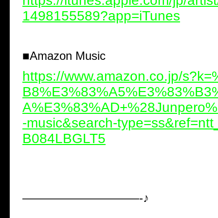
https://itunes.apple.com/jp/artis
1498155589?app=iTunes
■
Amazon Music
https://www.amazon.co.jp/s?
B8%E3%83%A5%E3%83%B3
A%E3%83%AD+%28Junpero%29
-music&search-type=ss&ref=ntt
B084LBGLT5
——————————-♪