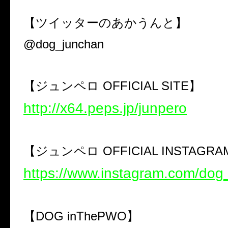
【ツイッターのあかうんと】
@dog_junchan
【ジュンペロ
OFFICIAL SITE
】
http://x64.peps.jp/junpero
【ジュンペロ
OFFICIAL INSTAGRA
https://www.instagram.com/dog
【
DOG inThePWO
】