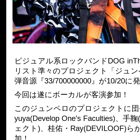
ビジュアル系ロックバンド
DOG in
リスト準々のプロジェクト「ジュン
弾音源『
33/700000000
』が
10/20
に
今回は遂にボーカルが客演参加！
このジュンペロのプロジェクトに団
yuya(Develop One
’
s Faculties)
、手鞠
ェクト
)
、桂佑・
Ray(DEVILOOF)
ら
加！