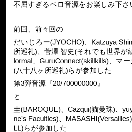
不屈すぎるペロ音源をお楽しみ下さ
前回、前々回の
だいじろー
(JYOCHO)
、
Katzuya Shi
所巡礼
)
、菅澤 智史
(
それでも世界が
lormal
、
GuruConnect(skillkills)
、マー
(
八十八ヶ所巡礼
)
らが参加した
第
3
弾音源『
20/700000000
』
と
圭
(BAROQUE)
、
Cazqui(
猫曼珠
)
、
yu
ne
’
s Faculties)
、
MASASHI(Versailles)
LL)
らが参加した