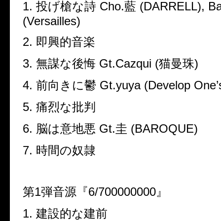
1.
投げ槍な詩
Cho.
藍
(DARRELL), B
(Versailles)
2.
即興的音楽
3.
無謀な後悔
Gt.Cazqui (
猫曼珠
)
4.
前向きに鬱
Gt.yuya (Develop One
’
5.
痛烈な批判
6.
脳は意地悪
Gt.
圭
(BAROQUE)
7.
時間の奴隷
第
1
弾音源『
6/700000000
』
1.
建設的な建前