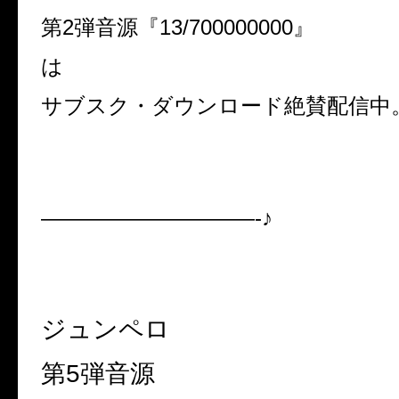
第
2
弾音源『
13/700000000
』
は
サブスク・ダウンロード絶賛配信中
——————————-♪
ジュンペロ
第
5
弾音源