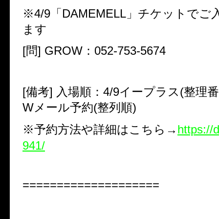
※
4/9
「
DAMEMELL
」チケットでご
ます
[問]
GROW
：
052-753-5674
[備考]
入場順：
4/9
イープラス(整理番
W
メール予約(整列順)
※
予約方法や詳細はこちら
→
https://d
941/
====================