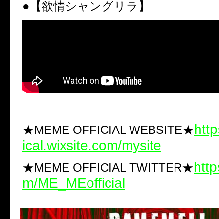
●
【欲情シャングリラ】
htt
★MEME OFFICIAL WEBSITE★
ical.wixsite.com/mysite
http
★MEME OFFICIAL TWITTER★
m/ME_MEofficial