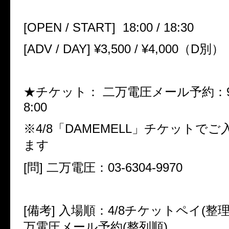
[
OPEN / START
]
18:00 / 18:30
[
ADV / DAY
]
¥3
,
500 / ¥4
,
000
（
D
別）
★チケット：
二万電圧メール予約：
8:00
※
4/8
「
DAMEMELL
」チケットでご
ます
[問]
二万電圧：
03-6304-9970
[備考]
入場順：
4/8
チケットペイ(整理
万電圧メール予約(整列順)