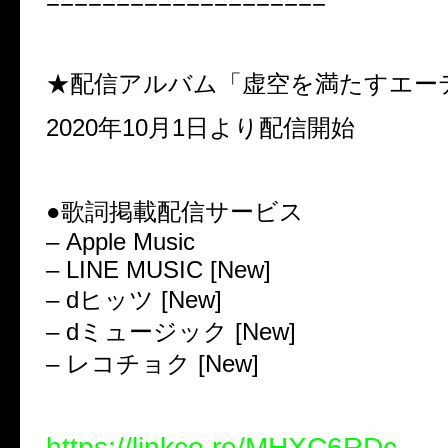
====================
★配信アルバム「虚空を満たすエー
2020年10月1日より配信開始
●歌詞掲載配信サービス
– Apple Music
– LINE MUSIC [New]
– dヒッツ [New]
– dミュージック [New]
– レコチョク [New]
https://linkco.re/MHXC6RDc