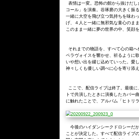
表情は一変。恐怖の館から抜けだし
コール」を演奏。谷琢磨の大きく振
一緒に大空を飛び立つ気持ちを味わ
げ、４人と一緒に無邪気な童心のま
このまま一緒に夢の世界の中、笑顔
それまでの物語を、すべて心の箱へ
ペラヴォイスを響かせ、祈るように
いや想い出を綴じ込めていった。愛
神々しくも優しい調べに心を寄り添
ここで、配信ライブは終了。最後に
トで共演したときに演奏したカバー
に触れたことで、アルバム「ヒトリ
今後のハイダンシークドロシーだ
ことが決定した。すべて配信ライブ