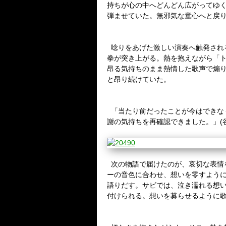
持ちが心の中へどんどん広がってゆ
弾ませていた。無邪気な童心へと戻
唸りをあげた激しい演奏へ触発され
拳が突き上がる。熱を抱えながら「
昂る気持ちのまま熱情した歌声で煽
と昂り続けていた。
「当たり前だったことが今はできな
謝の気持ちを再確認できました。」
(
次の物語で届けたのが、哀切な表情
ーの音色に合わせ、想いを零すよう
語りだす。サビでは、泣き濡れる想
付けられる。想いを募らせるように