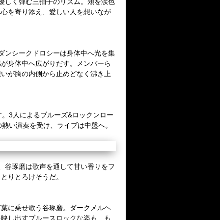
優しく弾む三拍子のリズム。頬を涙色
へ心を寄り添え、愛しい人を想いなが
ダンシークドロシーは身体中へ光を集
感が身体中へ広がりだす。メンバーら
想いが胸の内側から止めどなく沸き上
す。
3
人によるブルーズ
&
ロックンロー
の熱い演奏を受け、ライブは中盤へ。
、谷琢磨は歌声を通して甘い香りをフ
っとりとろけそうだ。
言葉に乗せ歌う谷琢磨。ダー
ク
メルヘ
を映し出すブルースロックな姿も、も