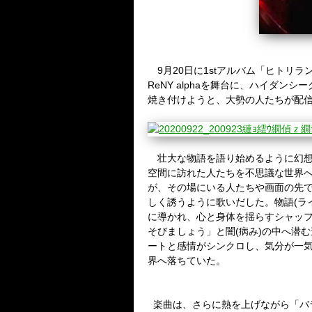
9
月
20
日に
1st
アルバム「ヒトリラ
ReNY alpha
を舞台に、ハイダンシー
焼き付けようと、大勢の人たちが配
壮大な物語を語り始めるように幻想
空間に訪れた人たちを不思議な世界
が、その場にいる人たちや画面の先で
しく誘うように歌いだした。物語
(
ラ
に導かれ、心と身体を揺らすシャッフ
そびましょう」と闇
(
病み
)
の中へ潜む
ートと感情がシンクロし、気分が一
界へ落ちていた。
楽曲は、さらに熱を上げながら「バ