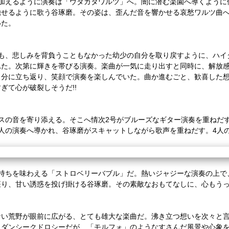
加えるように演奏は「ウタカタワルツ」へ。闇に潜む楽園へ導くように
馳せるように歌う谷琢磨。その姿は、歪んだ音を響かせる哀愁ワルツ曲
いた。
も、悲しみを背負うこともなかった幼少の自分を取り戻すように、ハイ
れた。次第に輝きを帯びる演奏。楽曲が一気に走り出すと同時に、解放
自分に立ち返り、笑顔で演奏を楽しんでいた。曲か進むごと、歓喜した
すぎて心が破裂しそうだ
!!
スの音を寄り添える。そこへ情次
2
号がブルーズなギター演奏を重ねだ
人の演奏へ導かれ、谷琢磨がスキャットしながら歌声を重ねだす。
4
人
持ちを味わえる「ストロベリーバブル」だ。熱いジャジーな演奏の上で
座り、甘い誘惑を投げ掛ける谷琢磨。その素敵なおもてなしに、心もう
ない荒野が眼前に広がる、とても雄大な楽曲だ。沸き立つ想いを次々と
イダンシークドロシーだが、「モルフォ」のようなすさんだ風景や心象