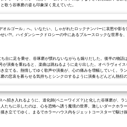
々と歌う谷琢磨の姿も印象深く見えていた。
デオルゴール」へ。いなたい、しゃがれたロックナンバーに哀愁や影を
のせい
?!
。ハイダンシークドロシーの中にあるブルースロックな世界を、
立ち台に足を乗せ、谷琢磨が慣れないながらも煽りだした。後半の物語
号が演奏を重ねると、楽曲は跳ねるように走り出した。オペラヴォイス
沸き立てる。熱情してゆく歌声や演奏が、心の痛みを増幅していく。ラ
琢磨の悲哀を募らせる気持ちとシンクロするように演奏もどんどん熱狂
スへ招き入れるように、道化師
(
ペニーワイズ？
)
と化した谷琢磨が、ラ
た人たちに示したのは、心を恐怖へ誘う魔境の世界。激しいダークホラ
を掻き立ててゆく。まるでホラーハウス内をジェットコースターで駆け