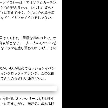
ークドロシーは「アオゾラ☆カーテン
ごと心が解き放たれ、いつしか彼らと
ディに変えてゆく。ともに心の翼を広
ちをドキドキさせてくれるじゃない。
届けてくれた。重厚な演奏の上で、オ
背表紙となり、一人一人の心の中へ想
切なドラマを塗り重ねてゆく
3
人。その
のが、
4
人が初めてセッションイベン
ウィングロックへアレンジ。この楽曲
えてきたのも嬉しい発見だった。
」を開催。
2
マンシリーズを
5
本行う
ンドに変えながら、無邪気に戯れる時