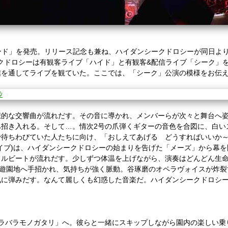
ンド」を発売。リリース記念も兼ね、ハイダンシークドロシーが同日よ
クドロシーは有観客ライブ「ハイド」と有観客
&
配信ライブ「シーク」
信を通してライブを観ていた。ここでは、「シーク」公演の模様をお伝
的な交響曲が流れだす。その音に導かれ、メンバーらが次々と舞台へ姿
へ招き入れる。そして
…
。情次
2
号の爪弾くギターの音色を合図に、白い
待ちわびていた人たちに向け、「おしえてあげる どうすればいいか～
イブ
)
は、ハイダンシークドロシーの始まりを告げた「メーズ」から幕を
ルビートが流れだす。少しずつ体温を上げながら、演奏はどんどん生命
遊園地へ手招かれ、気持ちが強く脈動。谷琢磨のオペラヴォイスが炸裂
気に弾みだす。なんて麗しくも幻惑した音楽だ。ハイダンシークドロシ
ラバラモノガタリ」へ。彼らと一緒にスキップしながら園内の楽しい乗