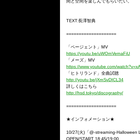
間と空間を楽しんでもらいたい。
TEXT:
長澤智典
====================
「ページェント」
MV
https://youtu.be/uWOmVemaFiU
「メーズ」
MV
https://www.youtube.com/watch?v
「ヒトリランド」全曲試聴
http://youtu.be/jXmSvDICL34
詳しくはこちら
http://hsd.tokyo/discography/
====================
★インフォメーション★
10/27(
火
)
「
@-streaming-Halloween 
OPEN/START 18:45/19:00