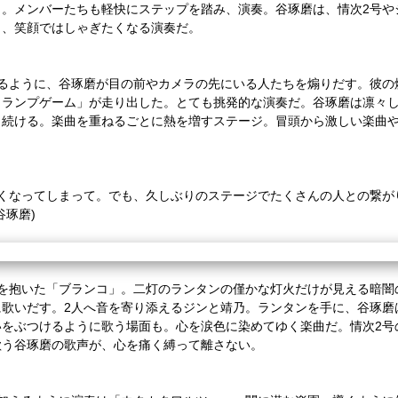
く。メンバーたちも軽快にステップを踏み、演奏。谷琢磨は、情次
2
号や
り、笑顔ではしゃぎたくなる演奏だ。
るように、谷琢磨が目の前やカメラの先にいる人たちを煽りだす。彼の
トランプゲーム」が走り出した。とても挑発的な演奏だ。谷琢磨は凛々
り続ける。楽曲を重ねるごとに熱を増すステージ。冒頭から激しい楽曲
くなってしまって。でも、久しぶりのステージでたくさんの人との繋が
谷琢磨
)
を抱いた「ブランコ」。二灯のランタンの僅かな灯火だけが見える暗闇
に歌いだす。
2
人へ音を寄り添えるジンと靖乃。ランタンを手に、谷琢磨
いをぶつけるように歌う場面も。心を涙色に染めてゆく楽曲だ。情次
2
号
歌う谷琢磨の歌声が、心を痛く縛って離さない。