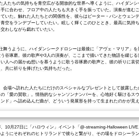
た人たちの気持ちを青空広がる開放的な世界へ導くように、ハイダンシ
る手に合わせ、フロア中の人たちも大きく手を振っていた。演奏が進む
っていた。触れた人たちとの関係性を、彼らはピーター・パンとウェン
ま青空をランデブーしていたい。眩しく輝くこのひととき、最高に気持
を交わしながら戯れていたい。
仕舞うように、ハイダンシークドロシーは最後に「アヴェ・マリア」を
歌う谷琢磨。彼の歌声や
3
人の演奏が、ここまで描いてきた物語を綴じる
しい人への届かぬ想いを慕うように歌う谷琢磨の歌声と、彼の祈りに哀
え、共に祈りを捧げたい気持ちだった。
、会場へ訪れた人たちにだけのスペシャルなプレゼントとして披露した
曲の「愛の賛歌」。情熱的なシャンソンナンバーを、心地好く駆けるス
ランド」へ詰め込んだ曲が、どういう発展形を持って生まれたのかが見
が、
10
月
27
日に「ハ
ロ
ウィン」イベント「
@-streaming-Halloween LIVE
のようにそれぞれのヒトリランドで彼らと繋がり、その場をドロシーラ