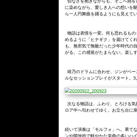
切なさを抱きながらも、そこへ熱を
に染めながら、愛しき人への想いを
ら一人円舞曲を踊るようにも見えて
物語は表情を一変。何も恐れるもの
めるように「ヒナギク」を届けてく
も、無邪気で無敵だった少年時代の
がる。この感覚がたまらない。楽し
靖乃のドラムに合わせ、ジンがベー
ルなセッションプレイがスタート。
3
次なる物語は、ふわり、とろける気
ロア中へ匂わせてゆく。お立ち台に
続いて演奏は「モルフォ」へ。果て
ンや開放的で軽やかな楽曲の多いハ