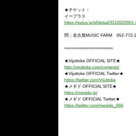
★チケット：
イープラス
https://eplus.jp/sf/detail/3310520
問：名古屋MUSIC FARM 052-772-2
====================
★Vijuttoke OFFICIAL SITE★
http://vijuttoke.com/contents/
★Vijuttoke OFFICIAL Twitter★
https://twitter.com/Vijuttoke
★メギド OFFICIAL SITE★
https://megido.jp/
★メギド OFFICIAL Twitter★
https://twitter.com/megido_666