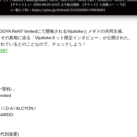
A ReNY limitedにて開催されるVijuttokeとメギドの共同主催。
の真相に迫る「Vijuttokeネット限定インタビュー」が公開された。
られているとのことなので、チェックしよう！
2997
統一聖戦-」
ited
 i.D.A / ALCYON /
MGARDO
 (D代別途要)