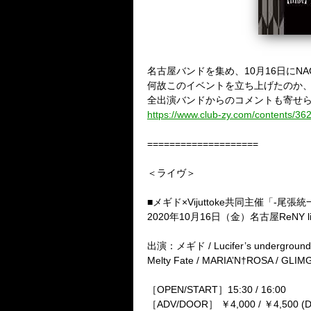
名古屋バンドを集め、10月16日にNAGOY
何故このイベントを立ち上げたのか、そ
全出演バンドからのコメントも寄せ
https://www.club-zy.com/contents/36
====================
＜ライヴ＞
■メギド×Vijuttoke共同主催「-尾張
2020年10月16日（金）名古屋ReNY lim
出演：メギド / Lucifer’s underground /
Melty Fate / MARIA’N†ROSA / GLI
［OPEN/START］15:30 / 16:00
［ADV/DOOR］ ￥4,000 / ￥4,500