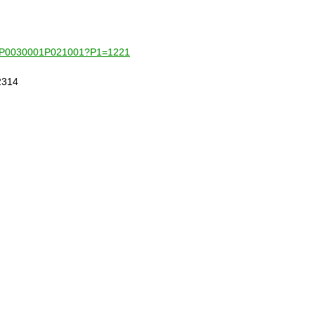
001-P0030001P021001?P1=1221
314