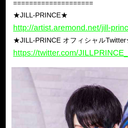
====================
★JILL-PRINCE★
http://artist.aremond.net/jill-prin
★JILL-PRINCE オフィシャルTwitte
https://twitter.com/JILLPRINCE_