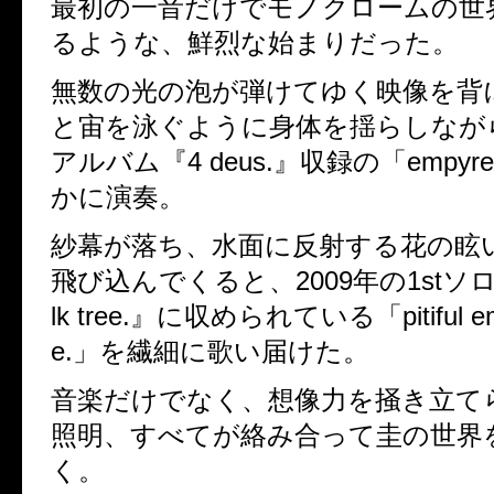
最初の一音だけでモノクロームの世
るような、鮮烈な始まりだった。
無数の光の泡が弾けてゆく映像を背
と宙を泳ぐように身体を揺らしなが
アルバム『
4 deus.
』収録の「
empyre
かに演奏。
紗幕が落ち、水面に反射する花の眩
飛び込んでくると、
2009
年の
1st
ソ
lk tree.
』に収められている「
pitiful 
e.
」を繊細に歌い届けた。
音楽だけでなく、想像力を掻き立て
照明、すべてが絡み合って圭の世界
く。