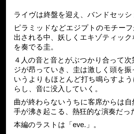
ライヴは終盤を迎え、バンドセッシ
ピラミッドなどエジプトのモチーフ
出される中、妖しくエキゾティック
を奏でる圭。
４人の音と音とがぶつかり合って次
ジが昂っていき、圭は激しく頭を振
いうよりもほとんど打ち鳴らすよう
らし、音に没入していく。
曲が終わらないうちに客席からは自
手が沸き起こる、熱狂的な演奏だっ
本編のラストは「
eve.
」。