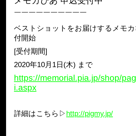
メモカぴあ 申込受付中
￣￣￣￣￣￣￣￣￣￣
ベストショットをお届けするメモカ
付開始
[
受付期間
]
2020
年
10
月
1
日
(
木
)
まで
https://memorial.pia.jp/shop/p
i.aspx
詳細はこちら
▷
http://pigmy.jp/