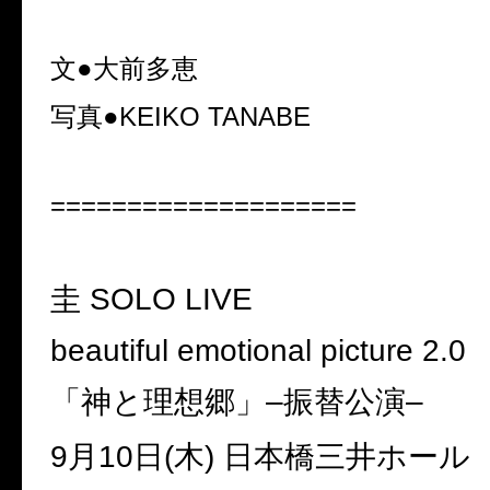
文●大前多恵
写真●
KEIKO TANABE
====================
圭
SOLO LIVE
beautiful emotional picture 2.0
「神と理想郷」
–
振替公演
–
9
月
10
日
(
木
)
日本橋三井ホール