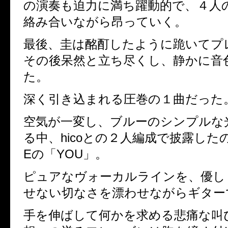
の演奏も迫力に満ち躍動的で、４人
絡み合いながら昂っていく。
最後、圭は酩酊したように跪いてプ
その後呆然と立ち尽くし、静かに音
た。
深く引き込まれる圧巻の１曲だった
空気が一変し、ブルーのシンプルな
る中、
hico
との２人編成で披露した
E
の「
YOU
」。
ピュアなヴォーカルラインを、優し
せない切なさを漂わせながらギター
手を伸ばして何かを求める悲痛な叫