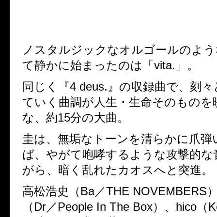
ノスタルジックなオルゴールのよう
て静かに始まったのは「
vita.
」。
同じく『
4 deus.
』の収録曲で、刻々
ていく曲調が人生・生命そのものを
な、約
15
分の大曲。
圭は、無垢なトーンを清らかに爪弾
ば、やがて咆哮するような攻撃的な
がら、暗く乱れたカオスへと突進。
高松浩史（
Ba
／
THE NOVEMBERS
（
Dr
／
People In The Box
）、
hico
（
K