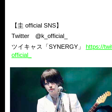
【圭
official SNS
】
Twitter
@k_official_
ツイキャス「
SYNERGY
」
https://tw
official_