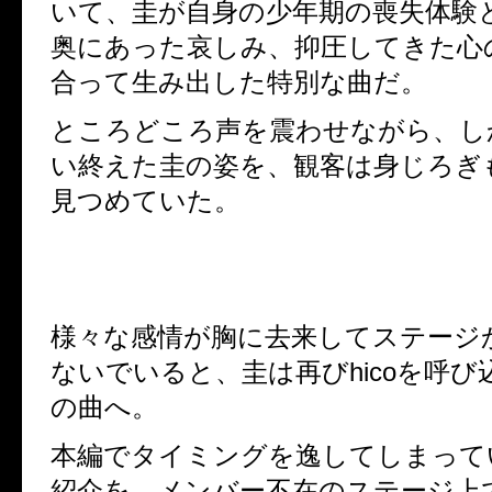
いて、圭が自身の少年期の喪失体験
奥にあった哀しみ、抑圧してきた心
合って生み出した特別な曲だ。
ところどころ声を震わせながら、し
い終えた圭の姿を、観客は身じろぎ
見つめていた。
様々な感情が胸に去来してステージ
ないでいると、圭は再び
hico
を呼び
の曲へ。
本編でタイミングを逸してしまって
紹介を、メンバー不在のステージ上