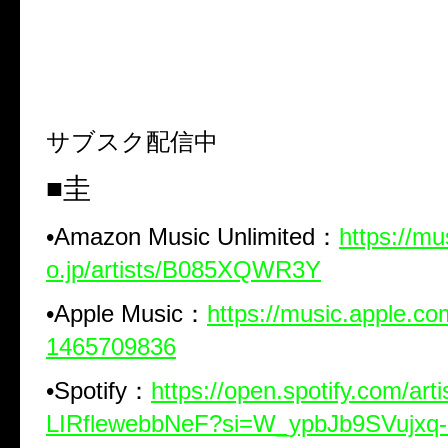
サブスク配信中
■圭
•
Amazon Music Unlimited
：
https://m
o.jp/artists/B085XQWR3Y
•
Apple Music
：
https://music.apple.com
1465709836
•
Spotify
：
https://open.spotify.com/art
LIRflewebbNeF?si=W_ypbJb9SVujx