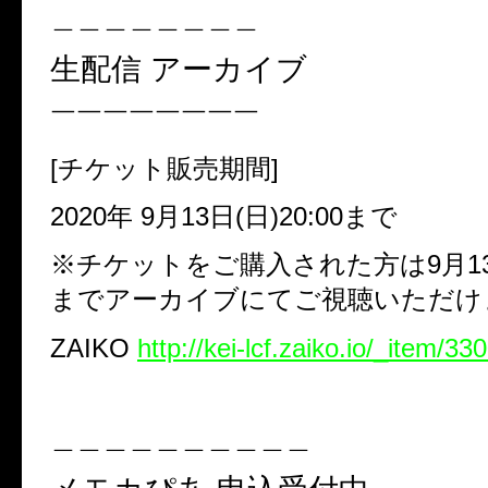
＿＿＿＿＿＿＿＿
生配信 アーカイブ
￣￣￣￣￣￣￣￣
[
チケット販売期間
]
2020
年
9
月
13
日
(
日
)20:00
まで
※チケットをご購入された方は
9
月
1
までアーカイブにてご視聴いただけ
ZAIKO
http://kei-lcf.zaiko.io/_item/33
＿＿＿＿＿＿＿＿＿＿