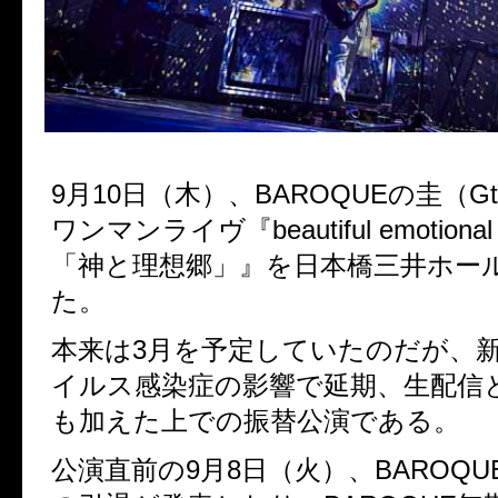
9
月
10
日（木）、
BAROQUE
の圭（
Gt
ワンマンライヴ『
beautiful emotional
「神と理想郷」』を日本橋三井ホー
た。
本来は
3
月を予定していたのだが、
イルス感染症の影響で延期、生配信
も加えた上での振替公演である。
公演直前の
9
月
8
日（火）、
BAROQU