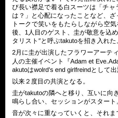
び長い襟足で着る白スーツは「チャ
は？」と心配になったことなど、ざ
トークで笑いをもたらしながら空気
後、
1
人目のゲスト、圭が敬意を込
タリスト″と呼ぶ
takuto
を招き入れた
2
月に圭が出演したフラワーアーテ
人の主催イベント『
Adam et Eve
₋
Ad
akuto
は
wolrd
’
s end girlfreind
として出
以来２度目の共演となる。
圭が
takuto
の隣へと移り、互いに向
鳴らし合い、セッションがスタート
音が次々に重なっていくと、それま