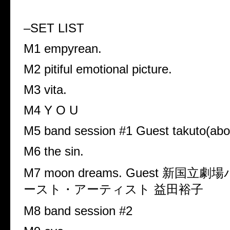
–SET LIST
M1 empyrean.
M2 pitiful emotional picture.
M3 vita.
M4 Y O U
M5 band session #1 Guest takuto(abo
M6 the sin.
M7 moon dreams. Guest
新国立劇場
ースト・アーティスト 益田裕子
M8 band session #2