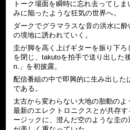
トーク場面を瞬時に忘れ去ってしま
みに陥ったような狂気の世界へ。
ダークでグラマラスな音の洪水に酔
の境地に誘われていく。
圭が脚を高く上げギターを振り下ろ
を閉じ、
takuto
を拍手で送り出した
n.
」を初披露。
配信番組の中で即興的に生み出した
である。
太古から変わらない大地の胎動のよ
最新のエレクトロニクスとが共存す
ージックに、澄んだ空のような圭の
が美しく重なっていた。