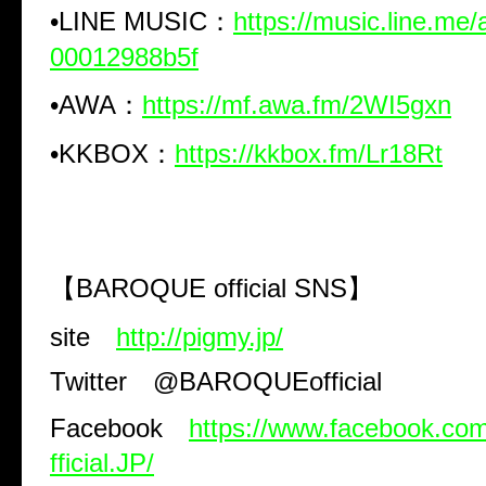
•
LINE MUSIC
：
https://music.line.me/
00012988b5f
•
AWA
：
https://mf.awa.fm/2WI5gxn
•
KKBOX
：
https://kkbox.fm/Lr18Rt
【
BAROQUE official SNS
】
site
http://pigmy.jp/
Twitter
@BAROQUEofficial
Facebook
https://www.facebook.
fficial.JP/