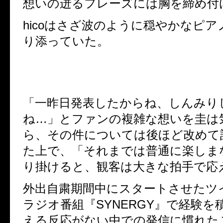
想いの迸るフレーズには胸を締め付
hico
はさざ波のように穏やかなピア
り添っていた。
「一昨日発表したからね、しんみり
ね…」とファンの複雑な想いを圭は
ら、その件については後ほど改めて
た上で、「それまでは普通に楽しま
り掛けると、観客は大きな拍手で応
外出自粛期間中にスタートさせたツ
ラジオ番組『
SYNERGY
』で経験を
える反応がない中での発信に慣れた