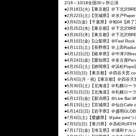
2/18～10/18全国30ヶ所公演
●2月18日(火)【東京都】＠下北沢BR
●2月22日(土)【茨城県】＠水戸Paper
●3月6日(金)【千葉県】＠柏04【終了
●3月25日(水)【東京都】＠下北沢BR
●3月26日(木)【東京都】＠下北沢BR
●4月10日(金)【山梨県】＠Feel Roc
●4月11日(土)【長野県】＠上田Radi
●4月12日(日)【岐阜県】＠中津川Bre
●4月24日(金)【愛知県】＠名古屋Per
●4月25日(土)【静岡県】＠浜松Pop
●5月3日(日)【東京都】＠四谷天窓.co
●5月4日(月・祝)【東京都】＠四谷天窓.
●5月30日(土)【北海道】＠札幌ロー
●5月31日(日)【北海道】＠札幌ロー
●6月12日(金)【新潟県】＠Live Bar
●6月13日(土)【宮城県】＠仙台Cafe de
●6月14日(日)【岩手県】＠盛岡GLO
●7月4日(土)【愛媛県】＠juke join
●7月5日(日)【香川県】＠高松RUFF
●7月17日(金)【埼玉県】＠浦和ナル