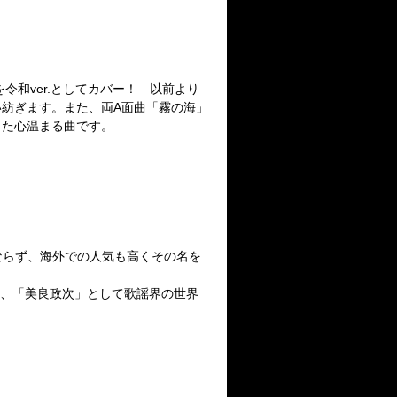
令和ver.としてカバー！ 以前より
紡ぎます。また、両A面曲「霧の海」
した心温まる曲です。
国内のみならず、海外での人気も高くその名を
迎え、「美良政次」として歌謡界の世界