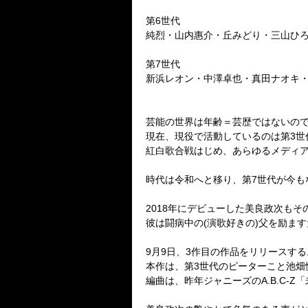
第6世代
純烈・山内惠介・丘みどり・三山ひ
第7世代
新浜レオン・中澤卓也・真田ナオキ
芸能の世界は年齢＝芸歴ではないので
現在、現役で活動しているのは第3世
紅白歌合戦はじめ、あらゆるメディ
時代は令和へと移り、第7世代が今も
2018年にデビューした美良政次もそ
彼は闘病中の(演歌好きの)父を励ま
9月9日、3作目の作品をリリースする
本作は、第3世代のピーターこと池畑
編曲は、昨年ジャニーズのA.B.C