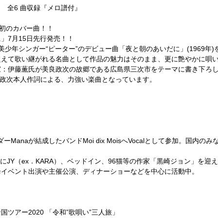
ケ) 全6 曲収録『メロ譜付』
”初のカバー曲！！
」7月15日先行発売！！
少年シンガー“ピーター”のデビュー曲「夜と朝のあいだに」(1969年)を
超えて歌い継がれる名曲として作品の魅力はそのまま、更に艶やかに唄い
家：伊藤薫氏が美良政次の故郷である広島県三次市をテーマに書き下ろ
、美良政次本人作詞による、力強い楽曲となっています。
リーダーManaが結成したバンドMoi dix MoisへVocalとして参加。
ーにJY（ex．KARA）、ベッドイン、96猫等の作家「黒崎ジョン」を
降イベント出演や主催公演、ディナーショーなどを中心に活動中。
ツアー2020 「令和”歌唄い”三人旅」