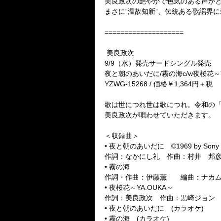
美良政次の艶やかで色気のある声がと
まさに“温故知新”、伝統ある歌謡界
====================
美良政次
9/9（水）発売サードシングル発売
夜と朝のあいだに/霧の海c/w夜桜花～Y
YZWG-15268 / 価格￥1,364円＋税
歌は世につれ世は歌につれ。令和の
美良政次が唄わせていただきます。
＜収録曲＞
• 夜と朝のあいだに ©1969 by Sony Musi
作詞：なかにし礼 作曲：村井 邦
• 霧の海
作詞・作曲：伊藤薫 編曲：ナカム
• 夜桜花～YA.OUKA～
作詞：美良政次 作曲：黒崎ジョン 
• 夜と朝のあいだに (カラオケ)
• 霧の海 (カラオケ)