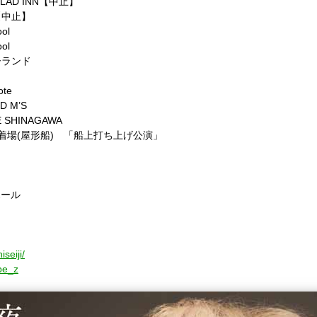
LAD INN【中止】
【中止】
ol
ol
ーランド
te
 M’S
SHINAGAWA
船着場(屋形船) 「船上打ち上げ公演」
ホール
seiji/
ube_z