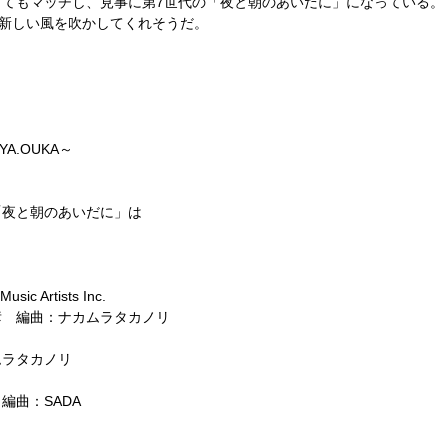
てもマッチし、見事に第7世代の「夜と朝のあいだに」になっている。
に新しい風を吹かしてくれそうだ。
A.OUKA～
「夜と朝のあいだに」は
c Artists Inc.
彦 編曲：ナカムラタカノリ
ラタカノリ
編曲：SADA