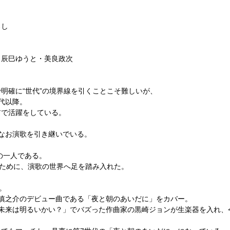
ろし
・辰巳ゆうと・美良政次
明確に“世代”の境界線を引くことこそ難しいが、
代以降。
アで活躍をしている。
なお演歌を引き継いでいる。
の一人である。
すために、演歌の世界へ足を踏み入れた。
。
慎之介のデビュー曲である「夜と朝のあいだに」をカバー。
-Z「未来は明るいかい？」でバズった作曲家の黒崎ジョンが生楽器を入れ