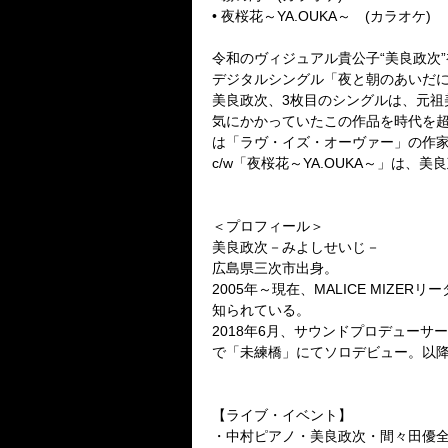
• 夜桜花～YA.OUKA～ (カラオ
令和のヴィジュアル貴公子“美良政次
デジタルシングル「夜と朝のあいだに
美良政次、3枚目のシングルは、元祖美
気にかかっていたこの作品を時代を
は「ラヴ・イズ・オーヴァー」の作
c/w「夜桜花～YA.OUKA～」は
＜プロフィール＞
美良政次－みよしせいじ－
広島県三次市出身。
2005年～現在、MALICE MIZER
知られている。
2018年6月、サウンドプロデューサ
で「未練橋」にてソロデビュー。以
【ライブ・イベント】
・中村ピアノ・美良政次・間々田優全国