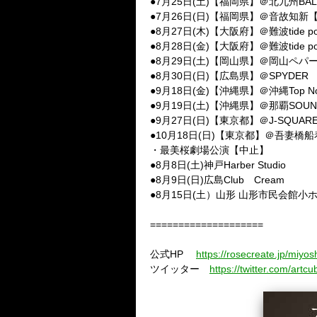
●7月25日(土)【福岡県】＠北九州BAL
●7月26日(日)【福岡県】＠音故知新
●8月27日(木)【大阪府】＠難波tide po
●8月28日(金)【大阪府】＠難波tide po
●8月29日(土)【岡山県】＠岡山ペパ
●8月30日(日)【広島県】＠SPYDER
●9月18日(金)【沖縄県】＠沖縄Top No
●9月19日(土)【沖縄県】＠那覇SOUND
●9月27日(日)【東京都】＠J-SQUARE 
●10月18日(日)【東京都】＠吾妻橋
・最美桜劇場公演【中止】
●8月8日(土)神戸Harber Studio
●8月9日(日)広島Club Cream
●8月15日(土）山形 山形市民会館小
====================
公式HP
https://rosecreate.jp/miyoshi
ツイッター
https://twitter.com/artc