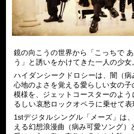
鏡の向こうの世界から「こっちで 
う」と誘いをかけてきた一人の少女
ハイダンシークドロシーは、闇（病
心地のよさを覚える愛らしい女の子
模様を、ジェットコースターのよう
るしい哀愁ロックオペラに乗せて表
1st
デジタルシングル「メーズ」は、
える幻想浪漫曲（病み可愛ソング）