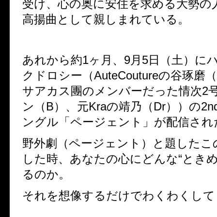
受け、心の奥に安住を求める大勢の
高揚曲として親しまれている。
あれから約
1
ヶ月、
9
月
5
日（土）に
クドロシー（
AuteCouture
の谷琢磨（
サアカス團のメンバーだった情次
2
ン（
B）
、元
Kra
の靖乃（
Dr））の
2n
ングル「ページェント」が配信され
野外劇（ページェント）と題したこ
した時、あなたの心にどんな
“
とき
るのか。
それを想像するだけでわくわくして