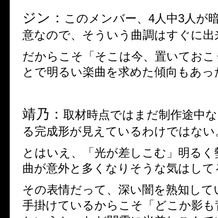
ジン：
このメンバー、4
人中3人
が
意なので、そういう曲調はすぐに出
だからこそ「そこは今、置いておこ
とで明るい楽曲を求めた傾向もあっ
靖乃：
取材時点ではまだ制作
途中
な
る完成形が見えているわけではない
とはいえ、「光が差しこむ」明るく
曲が意外と多くなりそうな気はして
その表情だって、深い闇を熟知して
手掛けているからこそ「どこか影も