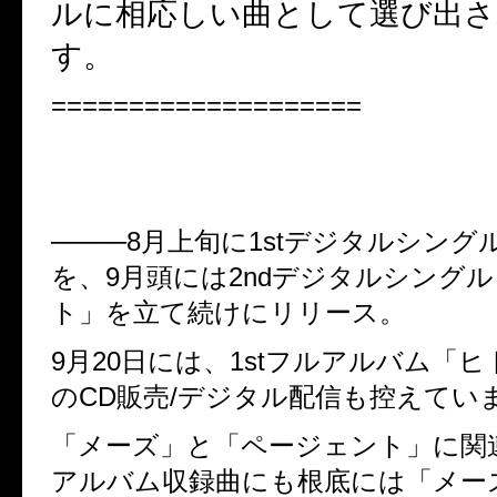
ルに相応しい曲として選び出さ
す。
====================
────8
月上旬に
1st
デジタルシング
を、
9
月頭には
2nd
デジタルシングル
ト」を立て続けにリリース。
9
月
20
日には、
1st
フルアルバム「ヒ
の
CD
販売
/
デジタル配信も控えてい
「メーズ」と「ページェント」に関
アルバム収録曲にも根底には「メー