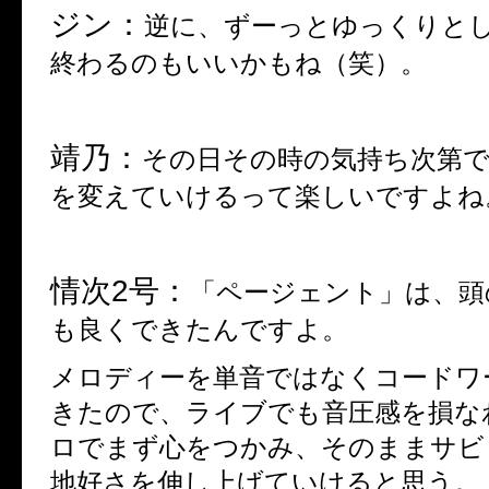
ジン：
逆に、ずーっとゆっくりと
終わるのもいいかもね（笑）。
靖乃：
その日その時の気持ち次第で
を変えていけるって
楽しい
です
よね
情次
2
号：
「ページェント」は、頭
も
良くできたん
ですよ。
メロディーを単音ではなくコードワ
きたので、ライブでも音圧感を損な
ロでまず心をつかみ、そのままサビ
地好さを伸し上げてい
けると思う。