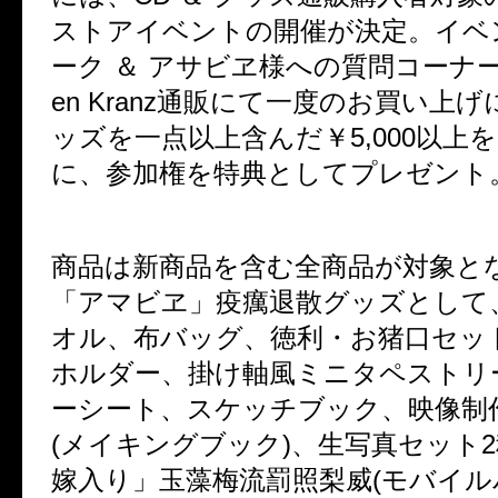
ストアイベントの開催が決定。イベ
ーク ＆ アサビヱ様への質問コーナー
en Kranz通販にて一度のお買い上
ッズを一点以上含んだ￥5,000以上
に、参加権を特典としてプレゼント
商品は新商品を含む全商品が対象と
「アマビヱ」疫癘退散グッズとして
オル、布バッグ、徳利・お猪口セッ
ホルダー、掛け軸風ミニタペストリ
ーシート、スケッチブック、映像制
(メイキングブック)、生写真セット
嫁入り」玉藻梅流罰照梨威(モバイ