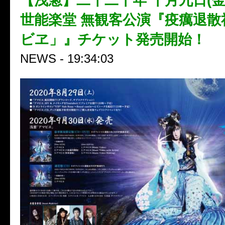
【浅葱】二千二十年 十月九日(金)
世能楽堂 無観客公演『疫癘退散
ビヱ」』チケット発売開始！
NEWS - 19:34:03