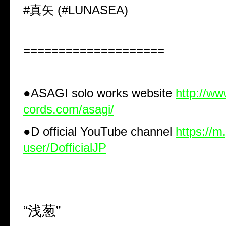
#真矢 (#LUNASEA)
====================
●ASAGI solo works website
http://ww
cords.com/asagi/
●D official YouTube channel
https://m
user/DofficialJP
“浅葱”