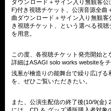
ダウンロード＋サイン入り無観客公
F)
付き視聴チケット、
公演音源全曲
曲ダウンロード＋サイン入り無観客
き視聴チケット
、という選べる視聴
を用意。
この度、各視聴チケット発売開始と
詳細は
ASAGI solo works websit
浅葱が檜造りの能舞台で繰り広げる
を、ぜひご覧いただきたい。
また、公演
生配信の終了後(10/9(金) 
には、CD ＆ グッズ通販購入者対