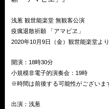
浅葱 観世能楽堂 無観客公演
疫癘退散祈願 「アマビヱ」
2020年10月9日（金）観世能楽堂よ
開演：18時30分
小規模非電子的演奏会：19時
※時間は前後する可能性がございま
出演：浅葱