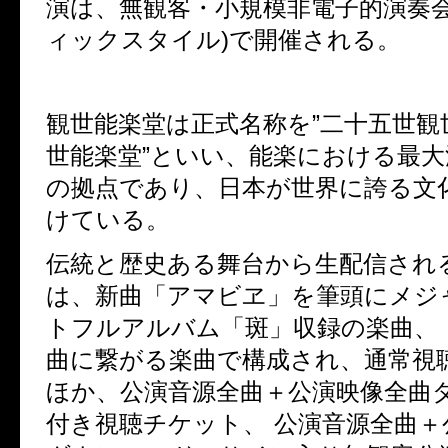
演は、無観客・小規模非電子的演奏会
ィックスタイル)で開催される。
観世能楽堂は正式名称を”二十五世観
世能楽堂”といい、能楽における最大
の拠点であり、日本が世界に誇る文
けている。
伝統と歴史ある舞台から生配信され
は、新曲「アマビヱ」を筆頭に
メジ
トフルアルバム「斑」収録の楽曲、
曲に繋がる楽曲で構成され、通常
視
ほか、公演音源全曲＋公演映像全曲
付き視聴チケット、 公演音源全曲＋