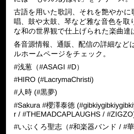
古語を用いた歌詞、それを艶やかに
唱、鼓や太鼓、琴など雅な音色を取
な和の世界観で仕上げられた楽曲達
各音源情報、通販、配信の詳細など
ルホームページをチェック。
#浅葱（#ASAGI #D）
#HIRO (#LacrymaChristi)
#人時 (#黒夢)
#Sakura #櫻澤泰徳 (#gibkiygibkiygibkiy
r / #THEMADCAPLAUGHS / #ZIGZO
#いぶくろ聖志（#和楽器バンド / #華