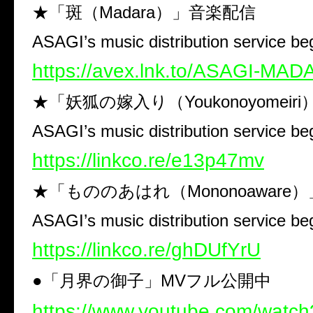
★「斑（Madara）」音楽配信
ASAGI’s music distribution service beg
https://avex.lnk.to/ASAGI-MA
★「妖狐の嫁入り（Youkonoyomeir
ASAGI’s music distribution service beg
https://linkco.re/e13p47mv
★「もののあはれ（Mononoaware
ASAGI’s music distribution service beg
https://linkco.re/ghDUfYrU
●「月界の御子」MVフル公開中
https://www.youtube.com/wat