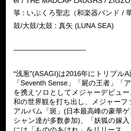
er / THE MADCAP LAUGHS / ZIGZO
箏 : いぶくろ聖志（和楽器バンド / 
鼓/大鼓/太鼓 : 真矢 (LUNA SEA)
——————————-
“浅葱”(ASAGI)は2016年にトリプ
「Seventh Sense」「屍の王者」
を携えソロとしてメジャーデビュー、
和の世界観を打ち出し、メジャーフ
アルバム「斑」(日本最高峰の豪華
シャン達が多数参加)、「妖狐の嫁入り
には「もののあはれ」をリリース。