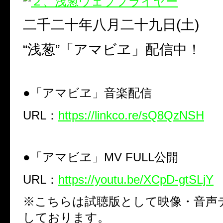
二千二十年八月二十九日(土)
“浅葱”「アマビヱ」配信中！
●「アマビヱ」
音楽
配信
URL：
https://linkco.re/sQ8QzNSH
●
「アマビヱ」MV FUL
L
公開
URL：
https://youtu.be/XCpD-gtSLjY
※こちらは試聴版として映像・音声
しております。