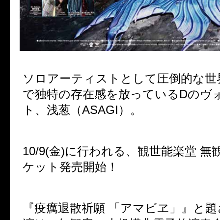
ソロアーティストとして圧倒的な世
で独特の存在感を放っているDのヴ
ト、浅葱（ASAGI）。
10/9(金)に行われる、観世能楽堂 
ケット発売開始！
『疫癘退散祈願 「アマビヱ」』と