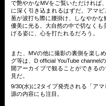
で艶やかなMVをご覧いただければ
に深く引き込まれるはずだ。アマビ
葱が波打ち際に腰掛け、しなやかな
優美に光る。大自然の中で切なくも
げる姿に、心を打たれるだろう。
また、MVの他に撮影の裏側を楽し
グ等
は、
D official YouTube channel
開アーカイブで観ることができるの
見だ。
9/30(水)に2タイプ発売される「ア
源の内容にも注目。