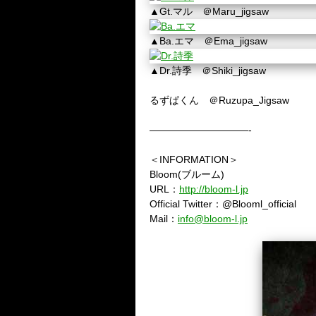
▲Gt.マル
＠Maru_jigsaw
▲Ba.エマ
＠Ema_jigsaw
▲Dr.詩季
＠Shiki_jigsaw
るずぱくん
＠Ruzupa_Jigsaw
——————————-
＜INFORMATION＞
Bloom(ブルーム)
URL：
http://bloom-l.jp
Official Twitter：@Blooml_official
Mail：
info@bloom-l.jp