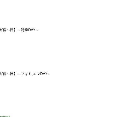
ガ宿ル日】～詩季DAY～
宿ル日】～ブキミ,エマDAY～