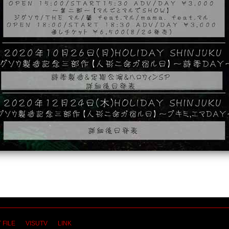
 FILE
VISUTV
LINK