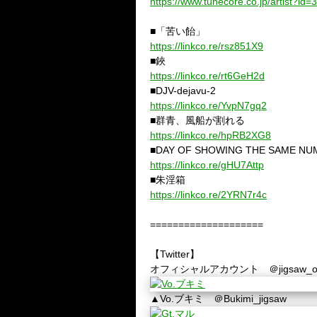
https://www.tunecore.co.jp/artist?id
■「苦い飴」
https://linkco.re/rsz851X9
■鋏
https://linkco.re/rt6GeH2d
■DJV-dejavu-2
https://linkco.re/YvpN7gq2
■群青、風船が割れる
https://linkco.re/hpRB2XG8
■DAY OF SHOWING THE SAME NU
https://linkco.re/gHU7Attp
■朱淫箱
https://linkco.re/2YRN7r4c
====================
【Twitter】
オフィシャルアカウント
＠jigsaw_of
▲Vo.ブキミ
＠Bukimi_jigsaw