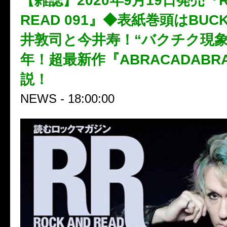
【雑誌】2020年9月19日発売『R
READ 091』◆表紙巻頭はBUCK
井敦司と今井寿！“バクチク現象
年！超最新作『ABRACADABR
説！
NEWS - 18:00:00