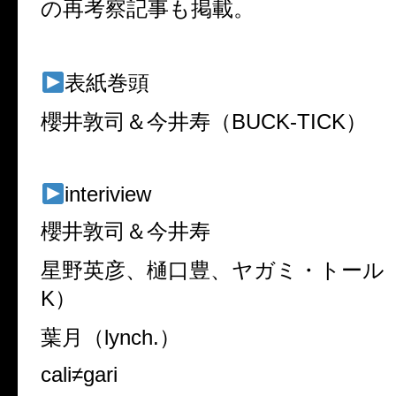
の再考察記事も掲載。
表紙巻頭
櫻井敦司＆今井寿（BUCK-TICK）
interiview
櫻井敦司＆今井寿
星野英彦、樋口豊、ヤガミ・トール（BU
K）
葉月（lynch.）
cali≠gari