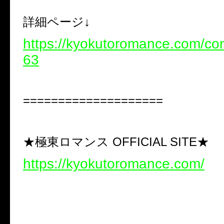
詳細ページ↓
https://kyokutoromance.com/co
63
====================
★極東ロマンス OFFICIAL SITE★
https://kyokutoromance.com/