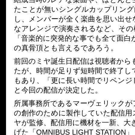
たことが無いシングルカップリング
し、メンバーが
全く楽曲を思い出せ
なアレンジで演奏されるなど、その
「音楽的に突発的な事でも全て面白
の真骨頂とも言えるであろう。
前回のミヤ誕生日配信は視聴者から
たが、
時間が足りず短時間で終了し
もあり、「更に長い時間でリベンジ
と今回の配信が決定した。
所属事務所であるマーヴェリックが
の創作のために製作していた配信用
ヤ
が監修、配信用に機材を一新、
大
げた「
OMNIBUS LIGHT STATION
」