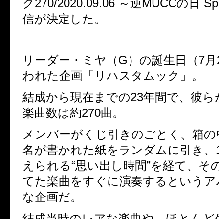
ク
270/2020.09.06
～逆
MUCC
の日
Spe
信が決定した。
リーダー・ミヤ（
G
）の誕生日（
7
月
われた企画「リハスタムック」。
結成から現在までの
23
年間で、彼ら
楽曲数は約
270
曲。
メンバーがくじ引きのごとく、箱の
名が書かれた紙をランダムに引き、
えられる“思い出し時間”を経て、
そ
てた楽曲をすぐに演奏するというア
な企画だ。
結成当時のレアな楽曲や、ほとんど