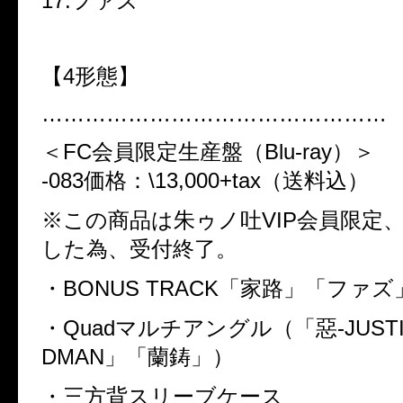
17.
ファズ
【
4
形態】
…………………………………………
＜
FC
会員限定生産盤（
Blu-ray
）＞
-083
価格：
\13,000+tax
（送料込）
※この商品は朱ゥノ吐
VIP
会員限定
した為、受付終了。
・
BONUS TRACK
「家路」「ファズ
・
Quad
マルチアングル（「惡
-JUST
DMAN
」「蘭鋳」）
・三方背スリーブケース