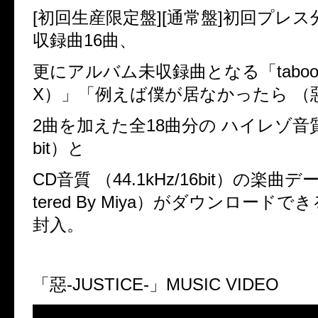
[
初回生産限定盤
][
通常盤
]
初回プレス
収録曲
16
曲、
更にアルバム未収録曲となる「
tabo
X
）」「例えば僕が居なかったら
（
2
曲を加えた全
18
曲分の
ハイレゾ音
bit
）と
CD
音質
（
44.1kHz/16bit
）の楽曲デ
tered By Miya
）がダウンロードでき
封入。
「惡
-JUSTICE-
」
MUSIC VIDEO