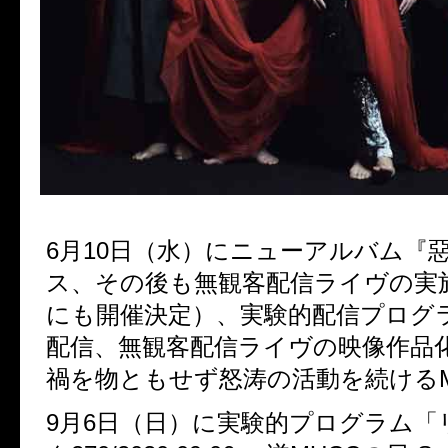
6
月
10
日（水）にニューアルバム『
ス、
その後も無観客配信ライヴの実
にも開催決定）
、
実験的配信プログ
配信、無観客配信ライヴの映像作品
禍を物ともせず怒涛の活動を続ける
9
月
6
日（日）に実験的プログラム
「