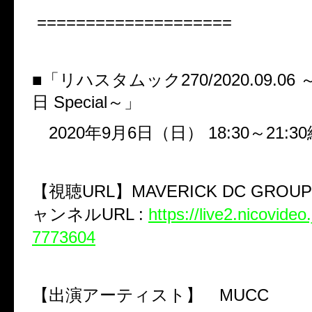
====================
■「リハスタムック
270/2020.09.06
日
Special
～」
2020
年
9
月
6
日（日）
18:30
～
21:30
【視聴
URL
】
MAVERICK DC GROUP
ャンネル
URL
:
https://live2.nicovideo
7773604
【出演アーティスト】
MUCC