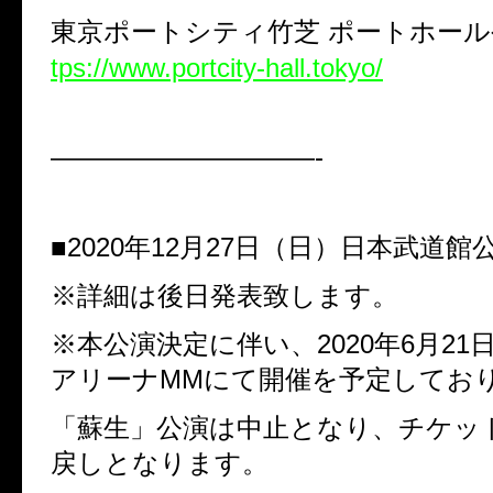
東京ポートシティ竹芝
ポートホール
tps://www.portcity-hall.tokyo/
——————————-
■
2020
年
12
月
27
日（日）日本武道館
※詳細は後日発表致します。
※本公演決定に伴い、
2020
年
6
月
21
アリーナ
MM
にて開催を予定してお
「蘇生」公演は中止となり、チケッ
戻しとなります。