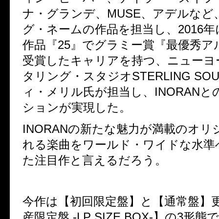
ナ・グランデ、MUSE、アデルなど
グ・ネームの作品を担当し、2016
作品『25』でグラミー賞『最優秀ア
受賞したキャリアを持つ、ニューヨ
タリング・スタジオSTERLING SO
ィ・メリル氏が担当し、INORAN
ションが実現した。
INORANの新たな魅力が満載のオ
れる楽曲をワールド・ワイドな水準
た注目作と言えるだろう。
今作は【初回限定盤】と【通常盤】
産限定盤 -LP SIZE BOX-】の3形