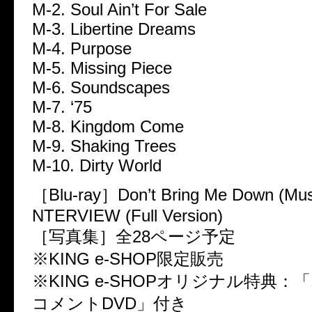
M-2. Soul Ain’t For Sale
M-3. Libertine Dreams
M-4. Purpose
M-5. Missing Piece
M-6. Soundscapes
M-7. ‘75
M-8. Kingdom Come
M-9. Shaking Trees
M-10. Dirty World
［Blu-ray］Don’t Bring Me Down (Mus
NTERVIEW (Full Version)
［写真集］全28ページ予定
※KING e-SHOP限定販売
※KING e-SHOPオリジナル特典
コメントDVD」付き