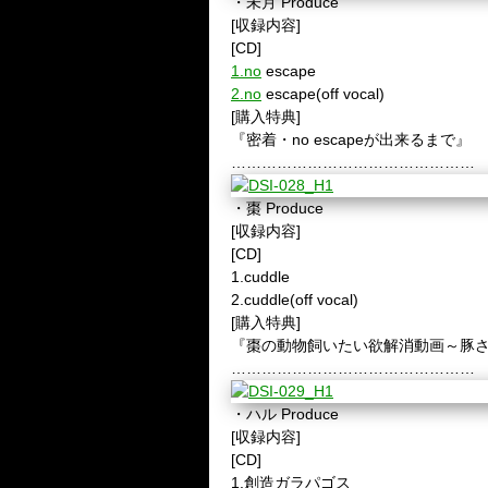
・未月
Produce
[
収録内容
]
[CD]
1.no
escape
2.no
escape(off vocal)
[
購入特典
]
『密着・
no escape
が出来るまで』
…………………………………………
・棗
Produce
[
収録内容
]
[CD]
1.cuddle
2.cuddle(off vocal)
[
購入特典
]
『棗の動物飼いたい欲解消動画～豚
…………………………………………
・ハル
Produce
[
収録内容
]
[CD]
1.
創造ガラパゴス