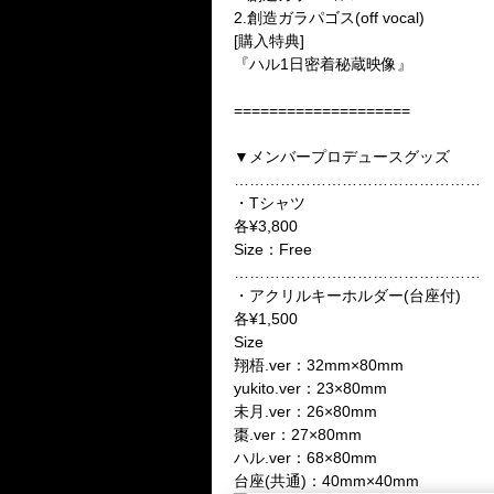
2.
創造ガラパゴス
(off vocal)
[
購入特典
]
『ハル1日密着秘蔵映像』
====================
▼
メンバープロデュースグッズ
…………………………………………
・
T
シャツ
各
¥3,800
Size
：
Free
…………………………………………
・アクリルキーホルダー
(
台座付
)
各
¥1,500
Size
翔梧.ver：32mm×80mm
yukito.ver
：23×80mm
未月
.ver
：26×80mm
棗
.ver
：27×80mm
ハル
.ver
：68×80mm
台座
(
共通
)
：
40mm×40mm