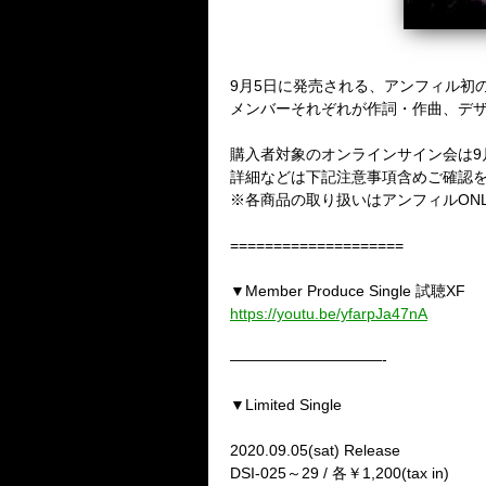
9月5日に発売される、アンフィル初
メンバーそれぞれが作詞・作曲、デ
購入者対象のオンラインサイン会は9
詳細などは下記注意事項含めご確認
※
各商品の取り扱いはアンフィル
ONL
====================
▼
Member Produce Single
試聴
XF
https://youtu.be/yfarpJa47nA
——————————-
▼
Limited Single
2020.09.05(sat) Release
DSI-025
～
29 /
各￥
1,200(tax in)