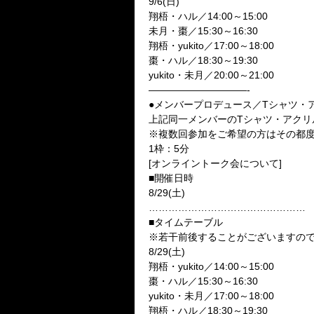
9/6(
日
)
翔梧・ハル／
14:00
～
15:00
未月・棗／
15:30
～
16:30
翔梧・yukito／
17:00
～
18:00
棗・ハル／
18:30
～
19:30
yukito
・未月／
20:00
～
21:00
——————————-
●
メンバープロデュース／
T
シャツ・
上記同一メンバーの
T
シャツ・アクリ
※複数回参加をご希望の方はその都
1枠：5分
[
オンライントーク会について
]
■開催日時
8/29(
土
)
…………………………………………
■タイムテーブル
※
若干前後することがございますの
8/29(
土
)
翔梧・
yukito
／
14:00
～
15:00
棗・ハル／
15:30
～
16:30
yukito
・未月／
17:00
～
18:00
翔梧・ハル／
18:30
～
19:30