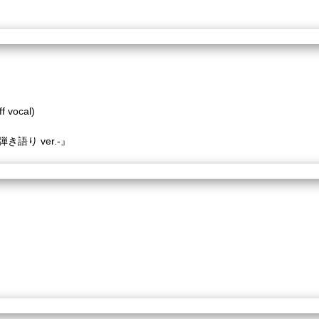
ff vocal)
語り ver.-』