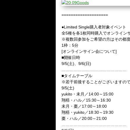
====================
●Limited Single
購入者対象イベント
全
5
種を各1枚同時購入でオンライン
※複数回参加をご希望の方はその都
1枠：5分
[
オンラインサイン会について
]
■開催日時
9/5(
土
)
、
9/6(
日
)
…………………………………………
■タイムテーブル
※
若干前後することがございますの
9/5(
土
)
yukito・未月／
14:00
～
15:00
翔梧・ハル／
15:30
～
16:30
未月・棗／
17:00
～
18:00
翔梧・yukito／
18:30
～
19:30
棗・ハル／
20:00
～
21:00
…………………………………………