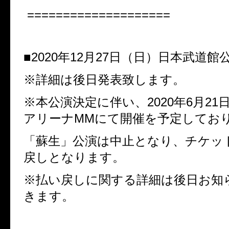
====================
■
2020
年
12
月
27
日（日）日本武道館
※詳細は後日発表致します。
※本公演決定に伴い、
2020
年
6
月
21
アリーナ
MM
にて開催を予定してお
「蘇生」公演は中止となり、チケッ
戻しとなります。
※払い戻しに関する詳細は後日お知
きます。