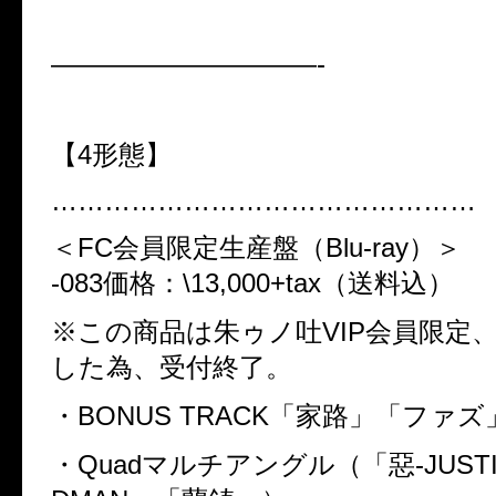
——————————-
【
4
形態】
…………………………………………
＜
FC
会員限定生産盤（
Blu-ray
）＞
-083
価格：
\13,000+tax
（送料込）
※この商品は朱ゥノ吐
VIP
会員限定
した為、受付終了。
・
BONUS TRACK
「家路」「ファズ
・
Quad
マルチアングル（「惡
-JUST