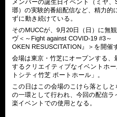
メンバーの誕生日イベント（ミヤ、
瑯）の実験的番組配信など、
精力的
ずに動き続けている。
そのMUCCが、9
月
20
日（日）に無
ヴ
＜～
Fight against COVID-19 #3
～
OKEN RESUSCITATION
』＞を開催
会場は東京・竹芝にオープンする、
するクリエイティブなイベントホー
トシティ竹芝
ポートホール」。
この日はこの会場のこけら落としと
の一環として行われ、
今回の
配信ラ
楽イベントでの使用となる。