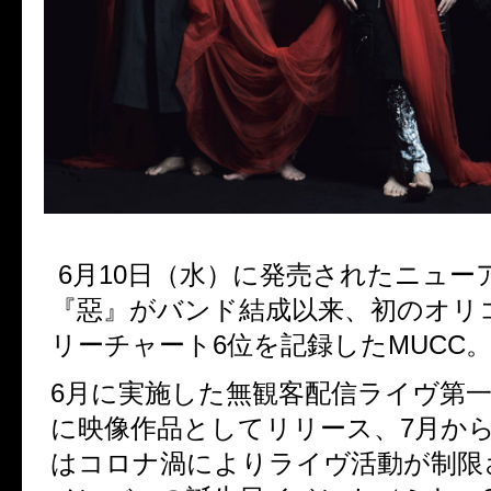
6
月
10
日（水）に発売されたニュー
『惡』がバンド結成以来、
初のオリ
リーチャート
6
位を記録した
MUCC
6
月に実施した無観客配信ライヴ第
に映像作品としてリリース、
7
月か
はコロナ渦によりライヴ活動が制限