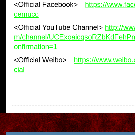
<Official Facebook>
https://www.fa
cemucc
<Official YouTube Channel>
http://w
m/channel/UCExoaicqsoRZbKdFeh
onfirmation=1
<Official Weibo>
https://www.weibo
cial