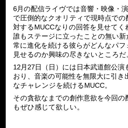
6
月の配信ライヴでは音響・映像・
で圧倒的なクオリティで
現時点での
対する
MUCC
なりの回答を見せてく
誰もステージに立ったことの無い新
常に進化を続ける彼らがどんなパフ
見せるのか興味の尽きないところだ
12
月
27
日（日）には日本武道館公演
おり、
音楽の可能性を無限大に引き
なチャレンジを続ける
MUCC
。
その貪欲なまでの創作意欲を今回の
もぜひ感じて欲しい。