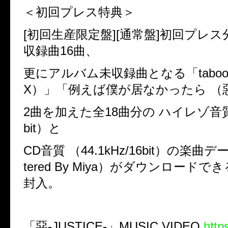
＜初回プレス特典＞
[
初回生産限定盤
][
通常盤
]
初回プレス
収録曲
16
曲、
更にアルバム未収録曲となる「
tabo
X
）」「例えば僕が居なかったら
（
2
曲を加えた全
18
曲分の
ハイレゾ音
bit
）と
CD
音質
（
44.1kHz/16bit
）の楽曲デ
tered By Miya
）がダウンロードでき
封入。
「惡
-JUSTICE-
」
MUSIC VIDEO
http