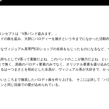
、コンセプトは「V系バンド盗みます。」
ンドの曲を盗み、大胆にパロディーを施すという今までになかった活動
なヴィジュアル系専門CDショップの名前をもじったものになるなど、
気持ちとしてV系って素敵だよね、このバンドのここが魅力だよね、とい
まで無く、原曲のパロディ要素のみでなく、オリジナル要素を盛り込み
とるはーつまさとを初めとした全員が、ヴィジュアル系が大好きで、か
いところまで徹底したパロディ曲を作り上げる。 そこには決して「パ
ァンと同じ目線での愛が込められている。