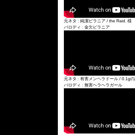
元ネタ : 純潔ピラニア / the Raid. 様
パロディ : 金欠ピラニア
元ネタ : 有害メンヘラドール / 0.1g
パロディ : 無害ヘラヘラガール