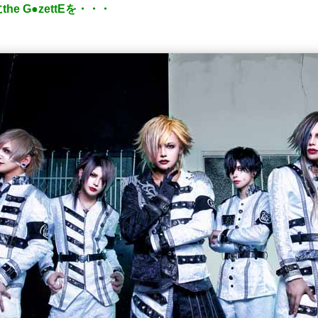
 G●zettEを・・・