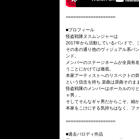
====================
■プロフィール
怪盗戦隊ヌスムンジャーは
2017年から活動しているバンドで
その名の通り他のヴィジュアル系バ
ンド。
メンバーのステージネームが全員有名
うことにかけては徹底。
本家アーティストへのリスペクトの
という信念を持ち 楽曲は原曲そのま
怪盗戦隊のメンバーはボーカルのり
ャ男」。
そしてそんなギャ男だからこそ、細か
本家をこけにする気持ちはなく、フ
====================
■過去パロディ作品