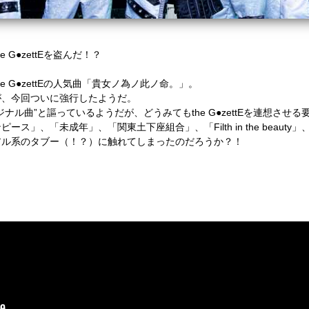
G●zettEを盗んだ！？
 G●zettEの人気曲「貴女ノ為ノ此ノ命。」。
が、今回ついに強行したようだ。
ナル曲”と謳っているようだが、どうみてもthe G●zettEを連想させる
」、「未成年」、「関東土下座組合」、「Filth in the beauty
アル系のタブー（！？）に触れてしまったのだろうか？！