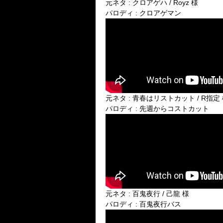
元ネタ : クロアゲハ / Royz 様
パロディ : クロアゲマン
元ネタ : 青春はリストカット / R指定
パロディ : 先週からコストカット
元ネタ : 百鬼夜行 / 己龍 様
パロディ : 百鬼夜行バス