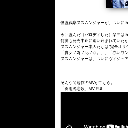
怪盗戦隊ヌスムンジャーが、ついにthe 
今回盗んだ（パロディした）楽曲はthe
何度も発売中止に追い込まれていた
ヌスムンジャー本人たちは”完全オリジ
「貴女ノ為ノ此ノ命。」、「赤いワンピース
ヌスムンジャーは、ついにヴィジュ
そんな問題作のMVがこちら。
「春雨純恋歌」MV FULL