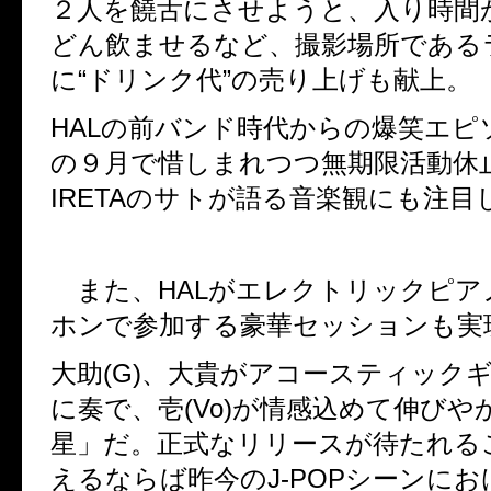
２人を饒舌にさせようと、入り時間
どん飲ませるなど、撮影場所である
に“ドリンク代”の売り上げも献上。
HALの前バンド時代からの爆笑エピ
の９月で惜しまれつつ無期限活動休
IRETAのサトが語る音楽観にも注目
また、HALがエレクトリックピア
ホンで参加する豪華セッションも実
大助(G)、大貴がアコースティック
に奏で、壱(Vo)が情感込めて伸びや
星」だ。正式なリリースが待たれる
えるならば昨今のJ-POPシーンにおけ