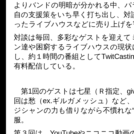
よりバンドの明暗が分かれる中、パ
自の支援策をいち早く打ち出し、対
ったライブハウスなどに売り上げを
対談は毎回、多彩なゲストを迎えて
ン達や困窮するライブハウスの現状
し、約１時間の番組としてTwitCast
有料配信している。
第1回のゲストは七星（Ｒ指定、giv
回は愁（ex.ギルガメッシュ）など
ジシャンの力も借りながら不慣れな“
服。
第３回は、YouTubeやニコニコ動