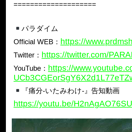
====================
パラダイム
https://www.prdmsh
Official WEB：
https://twitter.com/PAR
Twitter：
https://www.youtube.c
YouTube：
UCb3CGEorSgY6X2d1L77eTZ
『痛分-いたみわけ-』告知動画
https://youtu.be/H2nAgAO76S