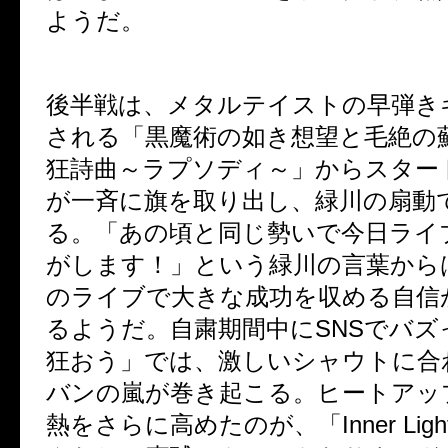
ようだ。
後半戦は、メタルテイストの早弾き
される「黒魔術の如き想望と毛絶の
狂詩曲～ラプソディ～」からスター
が一斉に旗を取り出し、緑川の扇動
る。「あの頃と同じ勢いで今日ライ
がします！」という緑川の言葉から
のライブで大きな成功を収める自信
るようだ。自粛期間中に
SNS
でバズ
狂おう」では、激しいシャウトに合
バンの嵐が巻き起こる。ヒートアッ
熱をさらに高めたのが、「
Inner Ligh