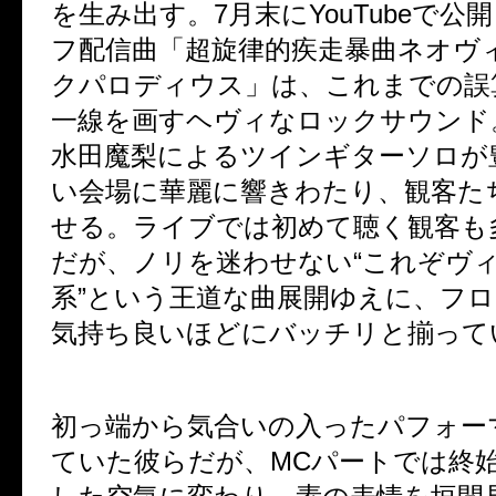
を生み出す。
7
月末に
YouTube
で公開
フ配信曲「超旋律的疾走暴曲ネオヴ
クパロディウス」は、これまでの誤
一線を画すヘヴィなロックサウンド
水田魔梨によるツインギターソロが
い会場に華麗に響きわたり、観客た
せる。ライブでは初めて聴く観客も
だが、ノリを迷わせない
“
これぞヴ
系
”
という王道な曲展開ゆえに、フロ
気持ち良いほどにバッチリと揃って
初っ端から気合いの入ったパフォー
ていた彼らだが、
MC
パートでは終