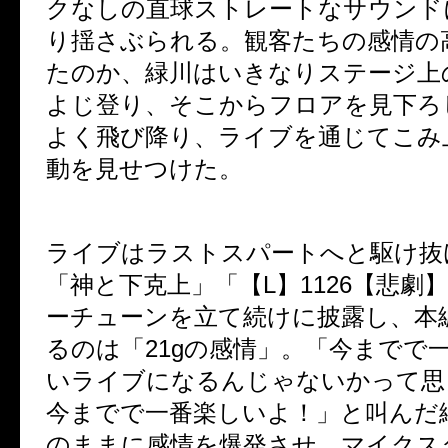
クなしの直球ストレートなサウンド
り揺さぶられる。観客たちの感情の
たのか、緑川はいきなりステージ上
よじ登り、そこからフロアを見下ろ
よく飛び降り、ライブを通じてこみ
動を見せつけた。
ライブはラストスパートへと駆け抜
「神と下克上」「【
L
】
1126
【悲劇
ーチューンを立て続けに披露し、本
るのは「
21g
の感情」。「今までで
いライブになるんじゃないかって思
今までで一番楽しいよ！」と叫んだ
のままに感情を爆発させ、マイクス