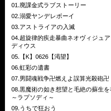
01.
廃課金式ラブストーリー
02.
溺愛ヤンデレボーイ
03.
アストライアの入滅
04.
超旋律的疾走暴曲ネオヴィジュア
ディウス
05.
【
K
】
0626
【渇望】
06.
虹彩の遺書
07.
男闘魂戦争卍燃えよ誤算光殺砲卍
08.
黒魔術の如き想望と毛絶の蘇生を
～ラプソディ～
09.
うちで狂おう