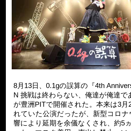
8
月
13
日、
0.1g
の誤算の『
4th Anniv
N
挑戦は終わらない、俺達が俺達で
が豊洲
PIT
で開催された。本来は
3
月
れていた公演だったが、新型コロナ
響により延期を余儀なくされ、約
5