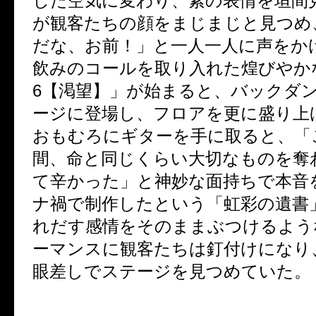
した空気に変わり、素の表情を垣間
が観客たちの顔をまじまじと見つめ
だな、お前！」と一人一人に声をか
飲みのコールを取り入れた煌びやか
6
【渇望】」が始まると、バックダ
ージに登場し、フロアを更に盛り上
おもむろにギターを手に取ると、「
間、命と同じくらい大切なものを奪
て辛かった」と神妙な面持ちで本音
ナ禍で制作したという「虹彩の遺書
れだす感情をそのままぶつけるよう
ーマンスに観客たちは釘付けになり
眼差しでステージを見つめていた。