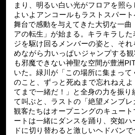
まり、明るい白い光がフロアを照ら
よいよアンコールもラストスパート
舞台で感動を与えてきた大切な一曲
アの転生」が始まる。キラキラした
ジを駆け回るメンバーの姿と、それ
めながら力いっぱいジャンプする観
も邪魔できない神聖な空間が豊洲
PI
いた。緑川が「この場所に集まって
のこと、ずっと死ぬまで忘れねえよ
てまで一緒だ！」と全身の力を振り
て叫ぶと、ラストの「絶望メンブレ
観客たちはオープニングのキュート
ートは一緒にダンスを踊り、突如ハ
ドに切り替わると激しいヘドバンで