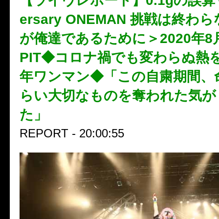
【ライヴレポート】0.1gの誤算＜4t
ersary ONEMAN 挑戦は終
が俺達であるために＞2020年8月
PIT◆コロナ禍でも変わらぬ熱
年ワンマン◆「この自粛期間、
らい大切なものを奪われた気が
た」
REPORT - 20:00:55