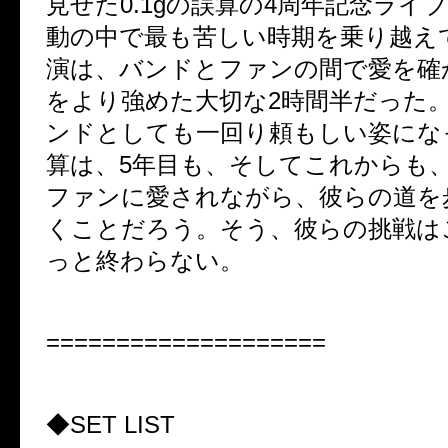
見せた
0.1g
の誤算の
4
周年記念ライ
動の中で最も苦しい時期を乗り越え
演は、バンドとファンの間で愛を確
をより強めた大切な
2
時間半だった
ンドとしても一回り頼もしい姿にな
算は、
5
年目も、そしてこれからも
ファンに愛されながら、彼らの道を
くことだろう。そう、彼らの挑戦は
っと終わらない。
====================
◆
SET LIST