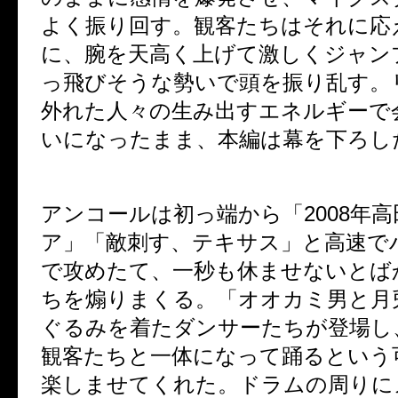
よく振り回す。観客たちはそれに応
に、腕を天高く上げて激しくジャン
っ飛びそうな勢いで頭を振り乱す。
外れた人々の生み出すエネルギーで
いになったまま、本編は幕を下ろし
アンコールは初っ端から「
2008
年高
ア」「敵刺す、テキサス」と高速で
で攻めたて、一秒も休ませないとば
ちを煽りまくる。「オオカミ男と月
ぐるみを着たダンサーたちが登場し
観客たちと一体になって踊るという
楽しませてくれた。ドラムの周りに