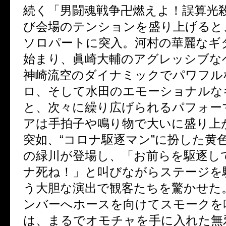
続く「男闘魂戦争卍燃えよ！誤算光
び会場のテンションを盛り上げると
ソロパートに突入。河村の華麗なギ
始まり、眞崎大輔のアグレッシブな
神崎流空のダイナミックでパワフル
ロ、そして水田のエモーショナルな
と、次々に繰り広げられるパフォー
アは手拍子や鳴り物で大いに盛り上
突如、
“
コロナ駆逐マン
”
に扮した黄
の緑川が登場し、「お前らを駆逐し
ナ死ね！」と叫びながらステージを
う大胆な演出で観客たちを驚かせた
ンバーへホースを向けてスモークを
は、まるでオモチャを手に入れた無