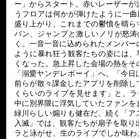
ー」からスタート。赤いレーザーが
うフロアは何かが弾けたように一曲
盛り上がり、これまでの鬱憤を晴ら
バン、ジャンプと激しいノリが怒涛
く。一音一音に込められたメンバー
ように暴れ狂う観客たちの姿には、
くなった。急上昇した会場の熱をそ
「溺愛ヤンデレボーイ」へ。「今日
前らが散々課金したアプリを削除し
くらいのライブを見せます」と、ラ
中に別界隈に浮気していたファンを
緑川らしい煽りも健在だ。続く「ア
入滅」では、観客たちが扇子を取り
ラと泳がせ、生のライブでしか味わ