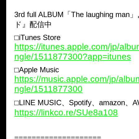
3rd full ALBUM「The laughing 
ド』配信中
□iTunes Store
https://itunes.apple.com/jp/albu
ngle/1511877300?app=itunes
□Apple Music
https://music.apple.com/jp/albu
ngle/1511877300
□LINE MUSIC、Spotify、amazon、
https://linkco.re/SUe8a108
====================