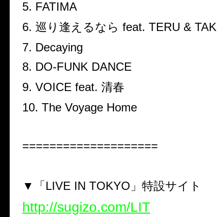
5. FATIMA
6. 巡り逢えるなら feat. TERU & TA
7. Decaying
8. DO-FUNK DANCE
9. VOICE feat. 清春
10. The Voyage Home
====================
▼「LIVE IN TOKYO」特設サイト
http://sugizo.com/LIT