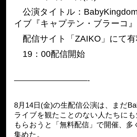
公演タイトル：
BabyKingdo
イブ『キャプテン・ブラーコ』
配信サイト「
ZAIKO
」にて有
19
：
00
配信開始
——————————-
8
月
14
日
(
金
)
の生配信公演は、まだ
Ba
ライブを観たことのない人たちにも
もらおうと「無料配信」で開催、多
集めた。