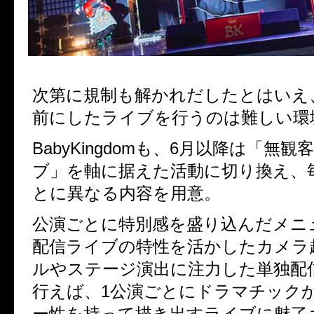
次第に規制も解かれだしたとはいえ
前にしたライブを行うのは難しい環
BabyKingdom
も、
6
月以降は「無観
ブ」を軸に据えた活動に切り換え、
とに異なる内容を用意。
公演ごとに特別感を盛り込んだメニ
配信ライブの特性を活かしたカメラ
ルやステージ演出に注力した単独配
行えば、
1
公演ごとにドラマチック
ー性を持って描き出すライブに魅了