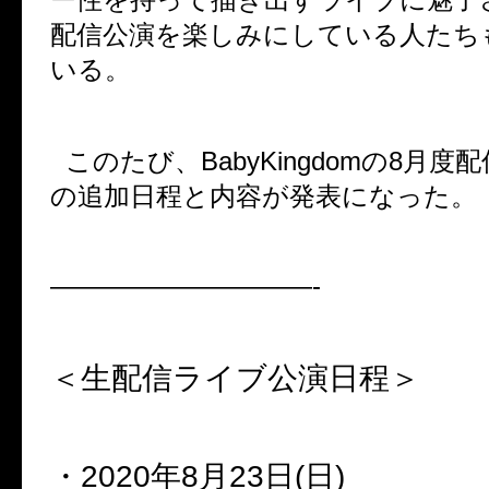
配信公演を楽しみにしている人たち
いる。
このたび、
BabyKingdom
の
8
月度配
の追加日程と内容が発表になった。
——————————-
＜生配信ライブ公演日程＞
・
2020
年
8
月
23
日
(
日
)