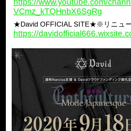
https://www.youtube.com/chann
VCmz_kTQHnbX6SgRg
★David OFFICIAL SITE★※リニ
https://davidofficial666.wixsite.