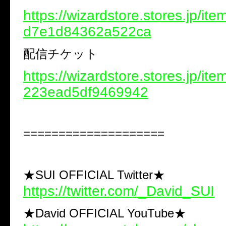
https://wizardstore.stores.jp/it
d7e1d84362a522ca
配信チケット
https://wizardstore.stores.jp/it
223ead5df9469942
====================
★SUI OFFICIAL Twitter★
https://twitter.com/_David_SUI
★David OFFICIAL YouTube★