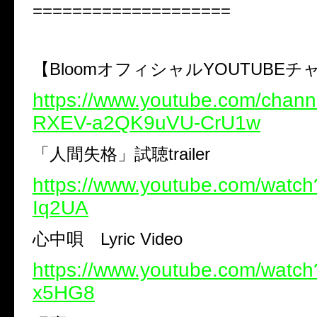
====================
【BloomオフィシャルYOUTUBE
https://www.youtube.com/chan
RXEV-a2QK9uVU-CrU1w
「人間失格」試聴trailer
https://www.youtube.com/watc
Iq2UA
心中唄 Lyric Video
https://www.youtube.com/watc
x5HG8