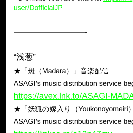
user/DofficialJP
——————————-
“浅葱”
★「斑（Madara）」音楽配信
ASAGI’s music distribution service beg
https://avex.lnk.to/ASAGI-MA
★「妖狐の嫁入り（Youkonoyomeir
ASAGI’s music distribution service beg