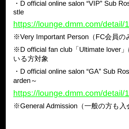
・D official online salon “VIP” Sub R
stle
https://lounge.dmm.com/detail/
※Very Important Person（FC
※D official fan club「Ultimate 
いる方対象
・D official online salon “GA” Sub Ro
arden～
https://lounge.dmm.com/detail/
※General Admission（一般の方