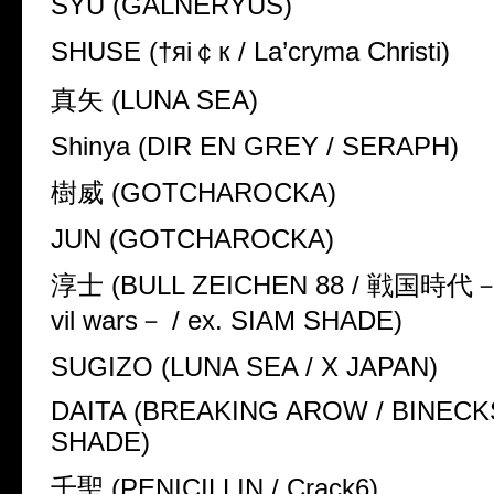
SYU (GALNERYUS)
SHUSE (†яi￠к / La’cryma Christi)
真矢 (LUNA SEA)
Shinya (DIR EN GREY / SERAPH)
樹威 (GOTCHAROCKA)
JUN (GOTCHAROCKA)
淳士 (BULL ZEICHEN 88 / 戦国時代－Th
vil wars－ / ex. SIAM SHADE)
SUGIZO (LUNA SEA / X JAPAN)
DAITA (BREAKING AROW / BINECKS
SHADE)
千聖 (PENICILLIN / Crack6)