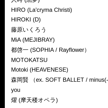
HIRO (La’cryma Christi)
HIROKI (D)
藤原いくろう
MiA (MEJIBRAY)
都啓一 (SOPHIA / Rayflower）
MOTOKATSU
Motoki (HEAVENESE)
森岡賢 （ex. SOFT BALLET / minus(
you
燿 (摩天楼オペラ)