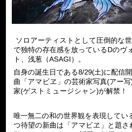
ソロアーティストとして圧倒的な世
で独特の存在感を放っているDのヴ
ト、浅葱（ASAGI）。
自身の誕生日である8/29(土)に配信
曲「アマビヱ」の芸術家写真(アー写
家(ゲストミュージシャン)が解禁！
唯一無二の和の世界観を表現している
つ待望の新曲は「アマビヱ」と題さ