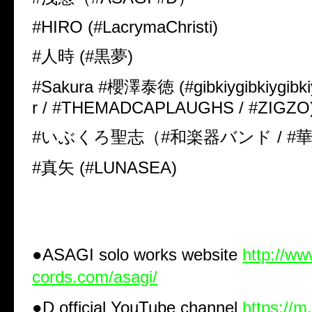
#HIRO (#LacrymaChristi)
#人時 (#黒夢)
#Sakura #櫻澤泰徳 (#gibkiygibkiygibkiy
r / #THEMADCAPLAUGHS / #ZIGZO
#いぶくろ聖志（#和楽器バンド / #華
#真矢 (#LUNASEA)
●ASAGI solo works website
http://ww
cords.com/asagi/
●D official YouTube channel
https://m