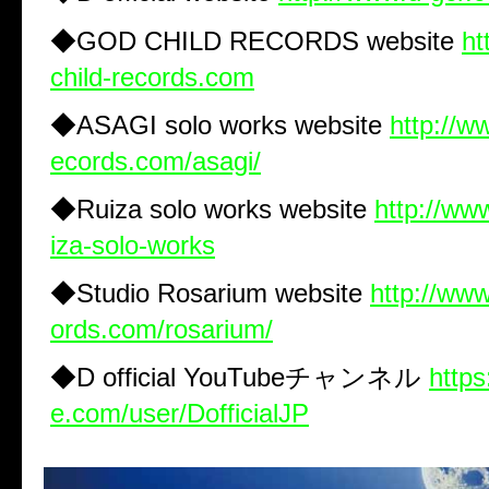
◆GOD CHILD RECORDS website
ht
child-records.com
◆ASAGI solo works website
http://w
ecords.com/asagi/
◆Ruiza solo works website
http://ww
iza-solo-works
◆Studio Rosarium website
http://www
ords.com/rosarium/
◆D official YouTubeチャンネル
http
e.com/user/DofficialJP