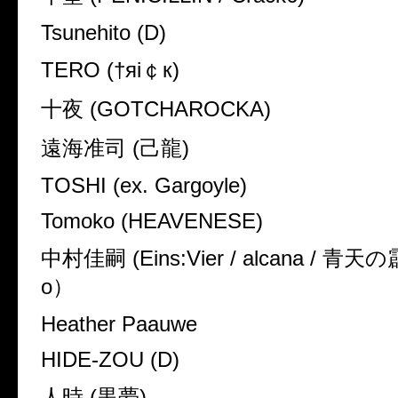
Tsunehito (D)
TERO (†яi￠к)
十夜 (GOTCHAROCKA)
遠海准司 (己龍)
TOSHI (ex. Gargoyle)
Tomoko (HEAVENESE)
中村佳嗣 (Eins:Vier / alcana / 青天の霹
o）
Heather Paauwe
HIDE-ZOU (D)
人時 (黒夢)