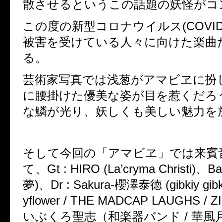
散させるというこの話題の妖怪がコ
この度の新型コロナウイルス(COVID
被害を受けている人々に向けた楽曲
る。
芸術家写真では浅葱がアマビヱに扮
に腰掛けた優美な姿が目を惹くだろ
な鱗が光り、妖しくも美しい魅力を
そして今回の
「アマビヱ」では来賓
て、Gt : HIRO (La’cryma Christi)、B
夢)、Dr : Sakura-櫻澤泰徳 (gibkiy gibkiy
yflower / THE MADCAP LAUGHS / 
いぶくろ聖志（和楽器バンド / 華風月