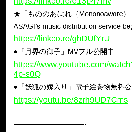
https://linkco.re/e13p47mv
★「もののあはれ（Mononoaware
ASAGI’s music distribution service beg
https://linkco.re/ghDUfYrU
●「月界の御子」MVフル公開中
https://www.youtube.com/wat
4p-s0Q
●「妖狐の嫁入り」電子絵巻物無料公
https://youtu.be/8zrh9UD7Cms
——————————-