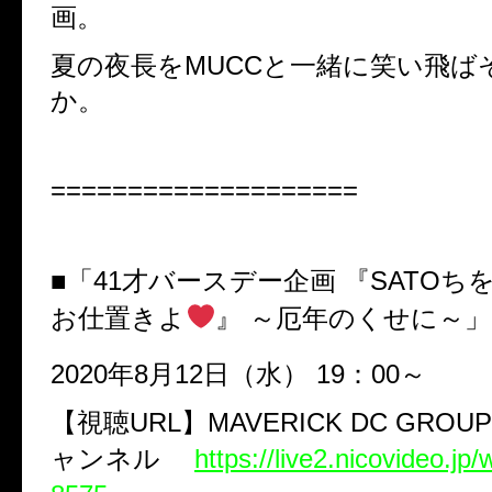
画。
夏の夜長を
MUCC
と一緒に笑い飛ば
か。
====================
■「
41
才バースデー企画
『
SATO
ち
お仕置きよ
』
～厄年のくせに～」
2020
年
8
月
12
日（水）
19
：
00
～
【視聴
URL
】
MAVERICK DC GROUP
ャンネル
https://live2.nicovideo.jp