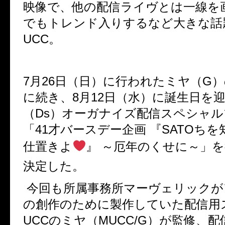
映像で、他の配信ライヴとは一線を
でもトレンド入りするなど大きな話
UCC
。
7
月
26
日（日）に行われたミヤ（
G
）
に続き、
8
月
12
日（水）に誕生日を
（
Ds
）オーガナイズ配信スペシャル
「
41
才バースデー企画
『
SATO
ちを
仕置きよ
』
～厄年のくせに～」
決定した。
今回も所属事務所マーヴェリックが
の創作のために製作していた配信用
UCC
のミヤ（
MUCC/G
）が監修、配