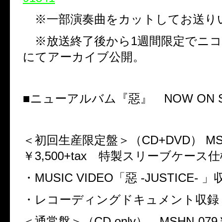
※一部演奏曲をカットしてお送り
※放送終了後から
1
週間限定でニコ
にてアーカイブ公開。
■ニューアルバム『惡』
NOW ON 
＜初回生産限定盤＞（
CD+DVD
）
MS
￥
3,500+tax
特製スリーブケース仕
・
MUSIC VIDEO
「惡
-JUSTICE-
」
・レコーディングドキュメント収録
＜通常盤＞（
CD only
）
MSHN-079