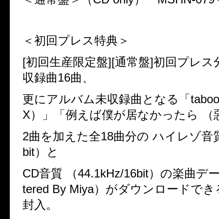
＜初回プレス特典＞
[
初回生産限定盤
][
通常盤
]
初回プレス
収録曲
16
曲、
更にアルバム未収録曲となる「
tabo
X
）」「例えば僕が居なかったら
（
2
曲を加えた全
18
曲分の
ハイレゾ音
bit
）と
CD
音質
（
44.1kHz/16bit
）の楽曲デ
tered By Miya
）がダウンロードでき
封入。