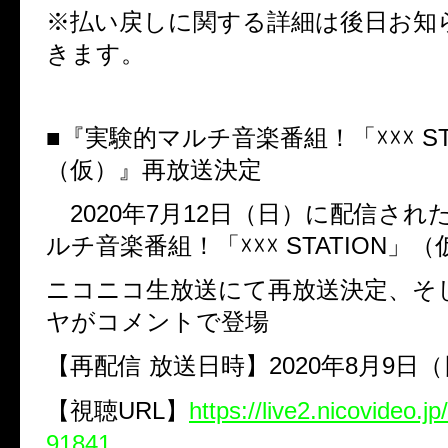
※払い戻しに関する詳細は後日お知
きます。
■『実験的マルチ音楽番組！「☓☓☓
ST
（仮）』再放送決定
2020
年
7
月
12
日（日）に配信され
ルチ音楽番組！「☓☓☓
STATION
」（
ニコニコ生放送にて再放送決定、そ
ヤがコメントで登場
【再配信
放送日時】
2020
年
8
月
9
日（
【視聴
URL
】
https://live2.nicovideo.j
91841