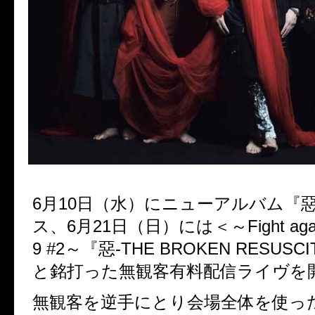
6
月
10
日（水）にニューアルバム『
ス、
6
月
21
日（日）には＜～
Fight ag
9 #2
～『惡
-THE BROKEN RESUSCI
と銘打った無観客有料配信ライヴを
無観客を逆手にとり会場全体を使っ