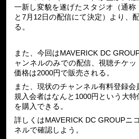
一新し変貌を遂げたスタジオ
（通称
と
7
月
12
日の配信にて決定）より、
る。
また、今回は
MAVERICK DC GROU
ャンネルのみでの配信、
視聴チケッ
価格は
2000
円で販売される。
また、現状のチャンネル有料登録会
規入会者はなんと
1000
円という大特
を購入できる。
詳しくは
MAVERICK DC GROUP
ニ
ネルで確認しよう。