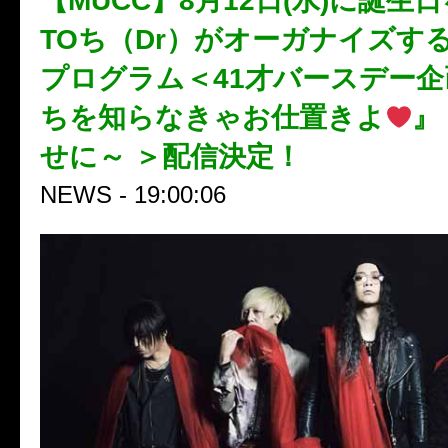
【MUCC】8月12日(水)に誕生
TOち（Dr）がオーガナイズす
プログラム＜41才バースデー企画
ちを知らなきゃお仕置きよ
』
せに～ ＞配信決定！
NEWS - 19:00:06