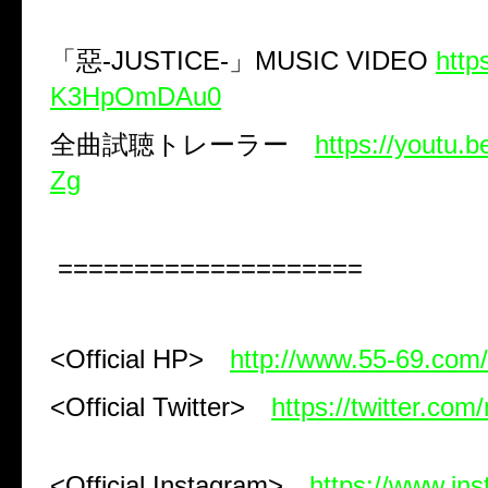
「惡
-JUSTICE-
」
MUSIC VIDEO
http
K3HpOmDAu0
全曲試聴トレーラー
https://youtu
Zg
====================
<Official HP>
http://www.55-69.com/
<Official Twitter>
https://twitter.com
<Official Instagram>
https://www.in