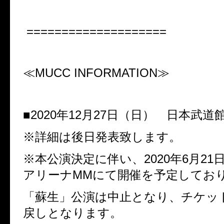
====================
≪
MUCC INFORMATION
≫
■
2020
年
12
月
27
日（日） 日本武道
※詳細は後日発表致します。
※本公演決定に伴い、
2020
年
6
月
21
アリーナ
MM
にて開催を予定してお
「蘇生」公演は中止となり、チケッ
戻しとなります。