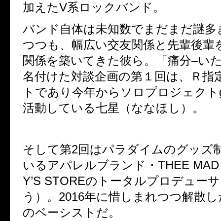
加えたV系ロックバンド。
バンド自体は未知数でまだまだ謎多
つつも、幅広い交友関係と先輩後輩
関係を築いてきた彼ら。「痛分
–い
名付けた対談企画の第１回は、Ｒ指
トであり今年からソロプロジェクトgi
活動している七星（ななほし）。
そして第2回はパラダイムのグッズ
いるアパレルブランド・THEE MAD 
Y’S
STOREのトータルプロデュー
う）。2016年に惜しまれつつ解散したgi
のベーシストだ。