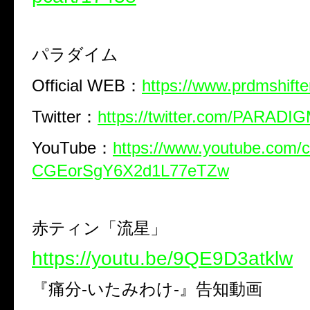
パラダイム
Official WEB：
https://www.prdmshifte
Twitter：
https://twitter.com/PARADIG
YouTube：
https://www.youtube.com/
CGEorSgY6X2d1L77eTZw
赤ティン「流星」
https://youtu.be/9QE9D3atklw
『痛分-いたみわけ-』告知動画