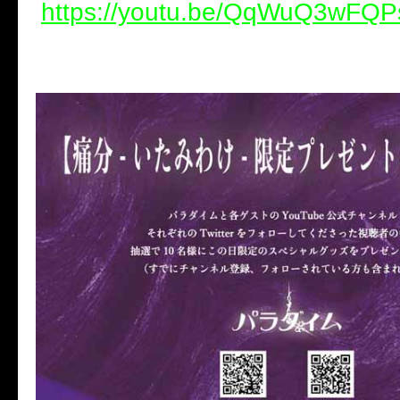
https://youtu.be/QqWuQ3wFQP