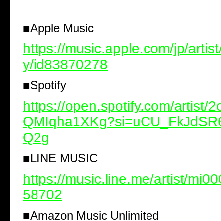
■
Apple Music
https://music.apple.com/jp/artist
y/id83870278
■
Spotify
https://open.spotify.com/artist/
QMIqha1XKg?si=uCU_FkJdSR
Q2g
■
LINE MUSIC
https://music.line.me/artist/mi
58702
■
Amazon Music Unlimited