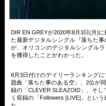
DIR EN GREY
が
2020
年
8
月
3
日
(
月
)
に
た最新デジタルシングル『落ちた事
が、オリコンのデジタルシングルラ
を獲得したことがわかった。
8
月
3
日付けのデイリーランキングに
題曲「落ちた事のある空」、
2
位が
録の「
CLEVER SLEAZOID
」、そし
く収録の「
Followers [LIVE]
」という
た。