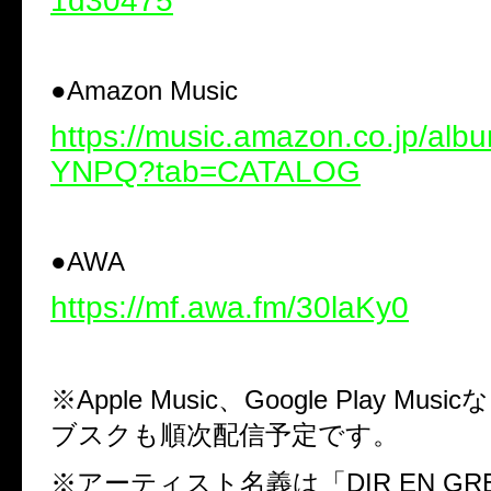
1d30475
●
Amazon Music
https://music.amazon.co.jp/al
YNPQ?tab=CATALOG
●
AWA
https://mf.awa.fm/30laKy0
※
Apple Music
、
Google Play Music
な
ブスクも順次配信予定です。
※アーティスト名義は「
DIR EN GRE