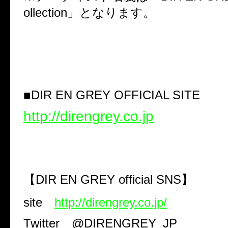
ollection
」となります。
■
DIR EN GREY OFFICIAL SITE
http://direngrey.co.jp
【
DIR EN GREY official SNS
】
site
http://direngrey.co.jp/
Twitter
@DIRENGREY_JP