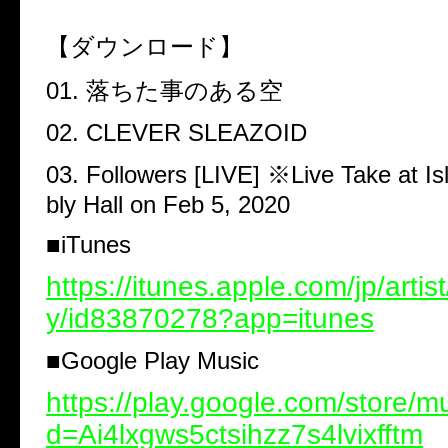
【ダウンロード】
01.
落ちた事のある空
02. CLEVER SLEAZOID
03. Followers [LIVE]
※
Live Take at I
bly Hall on Feb 5, 2020
■
iTunes
https://itunes.apple.com/jp/artist
y/id83870278?app=itunes
■
Google Play Music
https://play.google.com/store/mus
d=Ai4lxgws5ctsihzz7s4lvixfftm