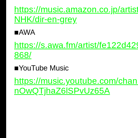
https://music.amazon.co.jp/art
NHK/dir-en-grey
■
AWA
https://s.awa.fm/artist/fe122d
868/
■
YouTube Music
https://music.youtube.com/cha
nOwQTjhaZ6lSPvUz65A