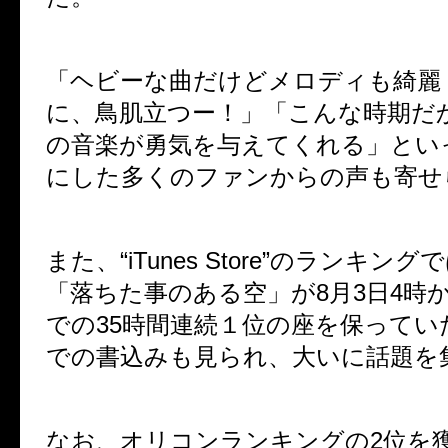
「ヘビーな曲だけどメロディも綺麗
に、鳥肌立つー！」「こんな時期だ
の音楽が勇気を与えてくれる」とい
にした多くのファンからの声も寄せ
また、“
iTunes Store
”のランキング
「落ちた事のある空」が
8
月
3
日
4
時
での
35
時間連続１位の座を保ってい
での書込みも見られ、大いに話題を
なお、オリコンランキングの
2
位を