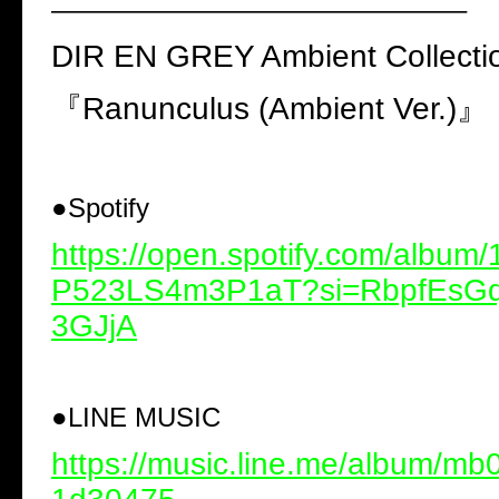
———————————————–
DIR EN GREY Ambient Collecti
『
Ranunculus (Ambient Ver.)
』
●
Spotify
https://open.spotify.com/albu
P523LS4m3P1aT?si=RbpfEsGq
3GJjA
●
LINE MUSIC
https://music.line.me/album/m