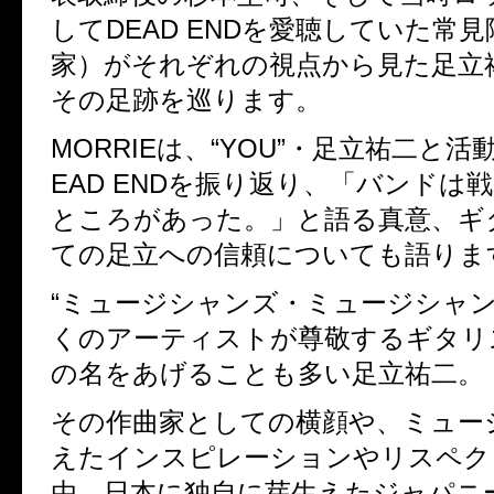
してDEAD ENDを愛聴していた常
家）がそれぞれの視点から見た足立
その足跡を巡ります。
MORRIEは、“YOU”・足立祐二と
EAD ENDを振り返り、「バンドは
ところがあった。」と語る真意、ギ
ての足立への信頼についても語りま
“ミュージシャンズ・ミュージシャン
くのアーティストが尊敬するギタリ
の名をあげることも多い足立祐二。
その作曲家としての横顔や、ミュー
えたインスピレーションやリスペク
由、日本に独自に芽生えたジャパニ