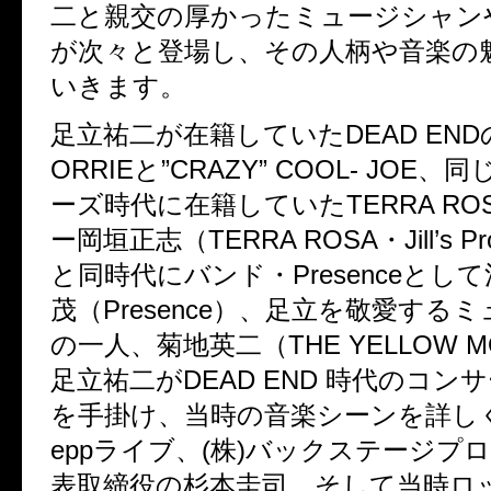
二と親交の厚かったミュージシャン
が次々と登場し、その人柄や音楽の
いきます。
足立祐二が在籍していたDEAD EN
ORRIEと”CRAZY” COOL- JOE
ーズ時代に在籍していたTERRA RO
ー岡垣正志（TERRA ROSA・Jill’s P
と同時代にバンド・Presenceとし
茂（Presence）、足立を敬愛する
の一人、菊地英二（THE YELLOW M
足立祐二がDEAD END 時代のコン
を手掛け、当時の音楽シーンを詳しく
eppライブ、(株)バックステージプ
表取締役の杉本圭司、そして当時ロ