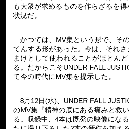
も大衆が求めるものを作らざるを得
状況だ。
かつては、
MV
集という形で、そ
てんする形があった。今は、それさ
まけとして使われることがほとんど
る。だからこそ
UNDER FALL JUSTI
て今の時代に
MV
集を提示した。
8
月
12
日
(
水
)
、
UNDER FALL JUSTI
の
MV
集『精神の底にある痛みと救
る。収録中、
4
本は既発の映像にな
たに撮り下ろした
2
本の新作を加え