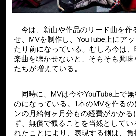
今は、新曲や作品のリード曲を作
せ、
MV
を制作し、
YouTube
上にアッ
たり前になっている。むしろ今は、
楽曲を聴かせないと、そもそも興味
たちが増えている。
同時に、
MV
は今や
YouTube
上で無
のになっている。
1
本の
MV
を作るの
ンの月給何ヶ月分もの経費がかかる
ず、無償で観ることを当然としてい
れたことにより、表現する側は、負