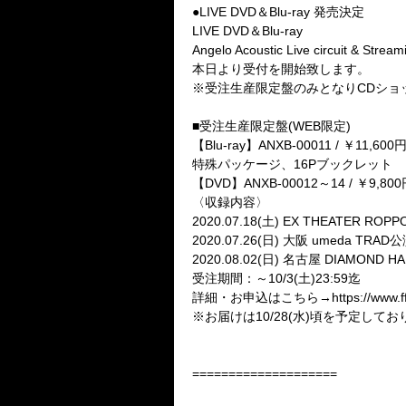
●
LIVE DVD
＆
Blu-ray
発売決定
LIVE DVD
＆
Blu-ray
Angelo Acoustic Live circuit & Stream
本日より受付を開始致します。
※
受注生産限定盤のみとなり
CD
ショ
■
受注生産限定盤
(WEB
限定
)
【
Blu-ray
】
ANXB-00011 /
￥
11,600
特殊パッケージ、
16P
ブックレット
【
DVD
】
ANXB-00012
～
14 /
￥
9,800
〈
収録内容〉
2020.07.18(
土
) EX THEATER ROPP
2020.07.26(
日
)
大阪
umeda TRAD
公
2020.08.02(
日
)
名古屋
DIAMOND HA
受注期間：～
10/3(
土
)23:59
迄
詳細・お申込はこちら→
https://www.
※
お届けは
10/28(
水
)
頃を予定してお
====================