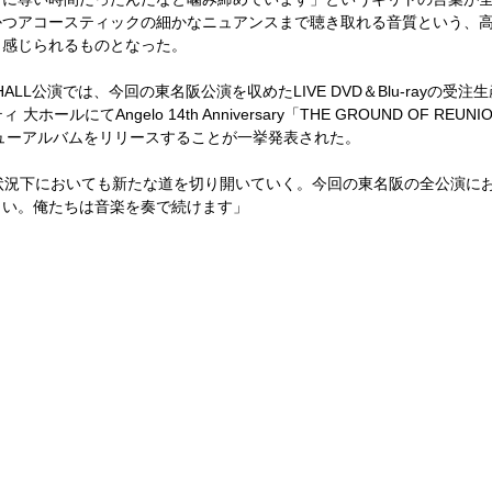
かつアコースティックの細かなニュアンスまで聴き取れる音質という、
も感じられるものとなった。
HALL
公演では、今回の東名阪公演を収めた
LIVE DVD
＆
Blu-ray
の受注生
ィ 大ホールにて
Angelo 14th Anniversary
「
THE GROUND OF REUNI
ューアルバムをリリースすることが一挙発表された。
状況下においても新たな道を切り開いていく。今回の東名阪の全公演に
さい。俺たちは音楽を奏で続けます」