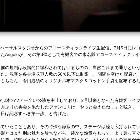
ハーサルスタジオからのアコースティックライブ生配信、
7
月
5
日にレ
きた
Angelo
が、その第
3
弾として有観客での東名阪アコースティックライ
開催の規制は段階的に緩和されてはいるものの、当然これまで通りとい
った。観客を各会場収容人数の
50
％以下に制限し、間隔を空けた配席と
はもちろん、着用必須のオリジナル布マスク＆コットン手袋を配布する
た
2
本のツアー全
17
公演を中止しており、
2
月以来となった有観客ライ
ヵ月ぶりの再会を果たしたファンに向け「やっと会えたね
…
」と呟き、
今日は記念すべき第一歩」と告げた。
れていたこともあり、その特殊な静寂の中、ステージは繰り広げられて
の形とはまた別の魅力を放ちながら、確かな熱量をもって、より真っ直
なに尊い時間だったんだなと噛み締めています」というキリトの言葉が