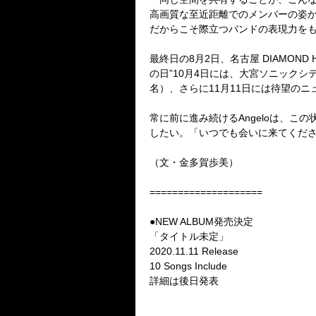
高画質な至近距離でのメンバーの姿
だからこそ際立つバンドの表現力を
最終日の
8
月
2
日、名古屋
DIAMOND 
の日
”10
月
4
日には、大宮ソニックシテ
名）、さらに
11
月
11
日には待望のニ
常に前に進み続ける
Angelo
は、この
したい。「いつでも会いに来てくだ
（文・金多賀歩美）
====================
●
NEW ALBUM
発売決定
「タイトル未定」
2020.11.11 Release
10 Songs Include
詳細は後日発表