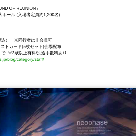
UND OF REUNION
」
大ホール
(
入場者定員約
1,200
名
)
税込）
※
同行者は非会員可
ポストカード
(5
枚セット
)
会場配布
まで
※
3
歳以上有料
/
別途手数料あり
.jp/blog/category/staff/