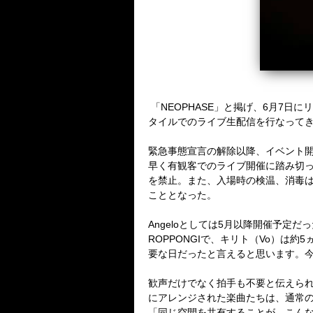
「
NEOPHASE
」と掲げ、
6
月
7
日にリ
タイルでのライブ生配信を行なって
緊急事態宣言の解除以降、イベント
早く有観客でのライブ開催に踏み切
を禁止。また、入場時の検温、消毒
こととなった。
Angelo
としては
5
月以降開催予定だっ
ROPPONGI
で、キリト（
Vo
）は約
5
要な日だったと言えると思います。
歓声だけでなく拍手も不要と伝えら
にアレンジされた楽曲たちは、通常
「同じ空間を共有することが、こん