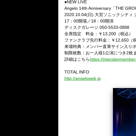
●
NEW LIVE
Angelo 14th Anniversary
「
THE GRO
2020.10.04(
日
)
大宮ソニックシティ
17
：
00
開場／
18
：
00
開演
ディスクガレージ
050-5533-0888
全席指定 料金：￥
13,200
（税込）
ファンクラブ先行料金：￥
12,650
（
来場特典：メンバー直筆サイン入り
制限枚数：お一人様
1
公演につき
2
枚
詳細はこちら
https://interplaymembers
TOTAL INFO
http://angeloweb.jp