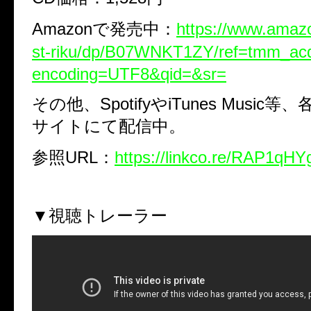
Amazonで発売中：
https://www.amazo
st-riku/dp/B07WNKT1ZY/ref=tmm_ac
encoding=UTF8&qid=&sr=
その他、SpotifyやiTunes Music
サイトにて配信中。
参照URL：
https://linkco.re/RAP1qHY
▼視聴トレーラー