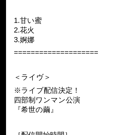
1.甘い蜜
2.花火
3.婀娜
====================
＜ライヴ＞
※ライブ配信決定！
四部制ワンマン公演
『希世の繭』
［配信開始時間］