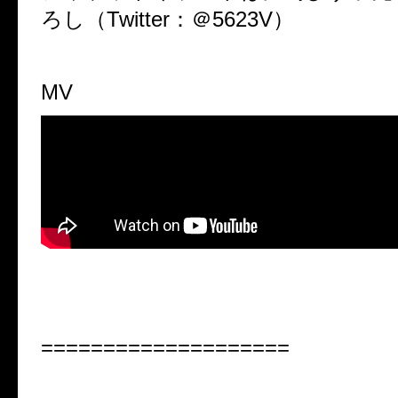
ろし（Twitter：＠5623V）
MV
====================