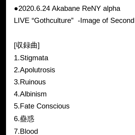
●2020.6.24 Akabane ReNY alpha
LIVE “Gothculture” -Image of Second
[収録曲]
1.Stigmata
2.Apolutrosis
3.Ruinous
4.Albinism
5.Fate Conscious
6.蠱惑
7.Blood