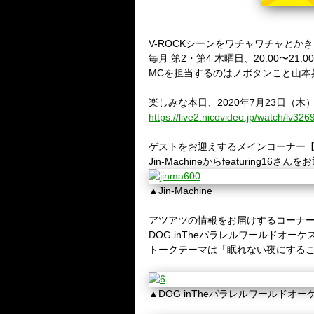
V-ROCK
シーンをワチャワチャとかき
毎月 第
2
・第
4
木曜日、
20:00〜21:0
MC
を担当するのはノボタンこと山本
楽しみな本日、
2020年7
月23日（木
https://live2.nicovideo.jp/watch/lv32
ゲストをお迎えするメインコーナー
Jin-Machine
からfeaturing16さん
▲Jin-Machine
アツアツの情報をお届けするコーナ
DOG inTheパラレルワールドオーケ
トークテーマは「眠れない夜にする
▲
DOG inTheパラレルワールドオー