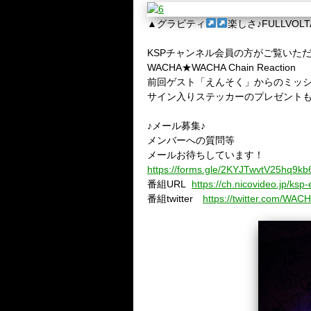
▲
グラビティ
楽しさ♪FULLVOLTA
KSPチャンネル会員の方がご覧いた
WACHA★WACHA Chain Reaction
前回ゲスト「えんそく」からのミッション
サイン入りステッカーのプレゼントもあ
♪メール募集♪
メンバーへの質問等
メールお待ちしています！
https://forms.gle/2KYJTwvtV25hq9kb
番組
URL
https://ch.nicovideo.jp/ksp-
番組
twitter
https://twitter.com/WA