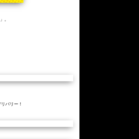
」。
デリバリー！