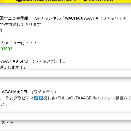
回すニコ生番組、
KSP
チャンネル「
WACHA
★
WACHA
（ワチャワチャ）
0で
生放送しております！！
昇！
）のメニューは・・・
6993093
【
WACHA
★
SPOT
（ワチャスポ）】。
をお迎えします！♪
ー
WACHA★DELI（ワチャデリ）
ストラ
と
グラビティ
楽しさ♪FULLVOLTAAAGE!!!
のコメント動画を
こと」。
ケストラ