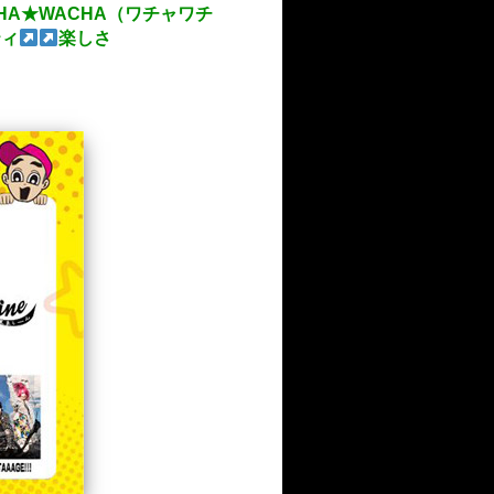
HA★WACHA（ワチャワチ
ティ
楽しさ