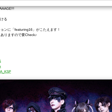
AAGE!!!
だける
に「featuring16」がこたえます！
りますので要Check♪
6
e
CHA_KSP