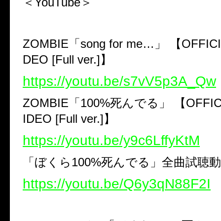
＜YouTube＞
ZOMBIE「song for me…」 【OFFICI
DEO [Full ver.]】
https://youtu.be/s7vV5p3A_Qw
ZOMBIE「100%死んでる」 【OFFICIA
IDEO [Full ver.]】
https://youtu.be/y9c6LffyKtM
「ぼくら100%死んでる」全曲試聴
https://youtu.be/Q6y3qN88F2I