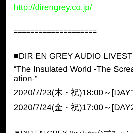
http://direngrey.co.jp/
====================
■
DIR EN GREY AUDIO LIVES
“
The Insulated World -The Scre
ation-
”
2020/7/23(
木・祝
)18:00
～
[DAY
2020/7/24(
金・祝
)17:00
～
[DAY