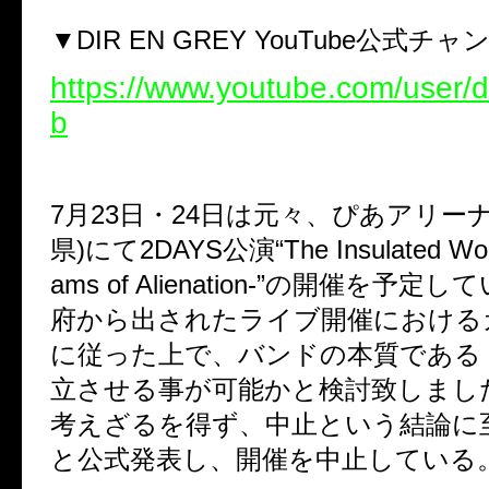
▼
DIR EN GREY YouTube
公式チャ
https://www.youtube.com/user/
b
7
月
23
日・
24
日は元々、ぴあアリー
県
)
にて
2DAYS
公演“
The Insulated Wo
ams of Alienation-
”の開催を予定して
府から出されたライブ開催における
に従った上で、バンドの本質である
立させる事が可能かと検討致しまし
考えざるを得ず、中止という結論に
と公式発表し、開催を中止している