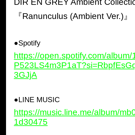
DIR EN GREY Ambient Collecti
『
Ranunculus (Ambient Ver.)
』
●
Spotify
https://open.spotify.com/albu
P523LS4m3P1aT?si=RbpfEsGq
3GJjA
●
LINE MUSIC
https://music.line.me/album/m
1d30475