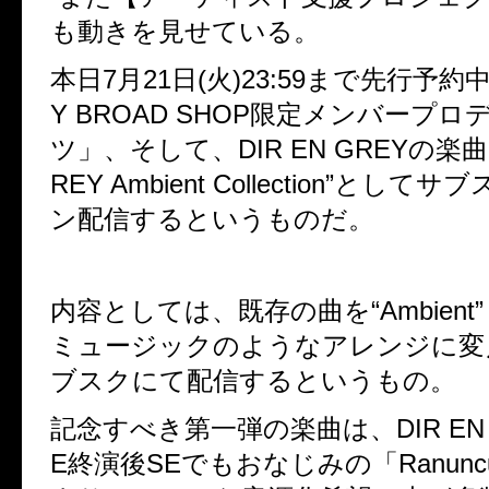
も動きを見せている。
本日
7
月
21
日
(
火
)23:59
まで先行予約
Y BROAD SHOP
限定メンバープロ
ツ」、そして、
DIR EN GREY
の楽曲
REY Ambient Collection
”としてサブ
ン配信するというものだ。
内容としては、既存の曲を“
Ambient
ミュージックのようなアレンジに変
ブスクにて配信するというもの。
記念すべき第一弾の楽曲は、
DIR E
E
終演後
SE
でもおなじみの「
Ranunc