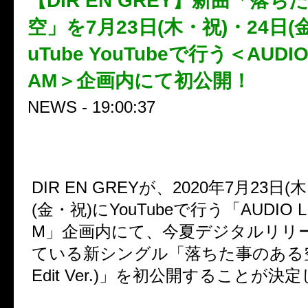
【DIR EN GREY】新曲「落
空」を7月23日(木・祝)・24日(
uTube YouTubeで行う＜AUDIO
AM＞企画内にて初公開！
NEWS - 19:00:37
DIR EN GREY
が、
2020
年
7
月
23
日
(
木
(
金・祝
)
に
YouTube
で行う「
AUDIO 
M
」企画内にて、今夏デジタルリリ
ている新シングル「落ちた事のある
Edit Ver.)
」を初公開することが決定