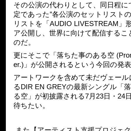
その公演の代わりとして、同日程に
定であった”各公演のセットリスト
リストを「
AUDIO LIVESTREAM
」
ア公開し、世界に向けて配信するこ
のだ。
更にそこで「落ちた事のある空
(Pro
er.)
」が公開されるという今回の発
アートワークを含めて未だヴェール
る
DIR EN GREY
の最新シングル「
る空」が初披露される
7
月
23
日・
24
待ちたい。
また【アーティスト支援プロジェ