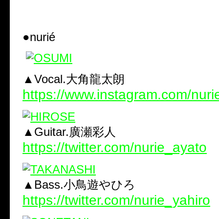
●nurié
▲Vocal.大角龍太朗
https://www.instagram.com/nuri
▲Guitar.廣瀬彩人
https://twitter.com/nurie_ayato
▲Bass.小鳥遊やひろ
https://twitter.com/nurie_yahiro