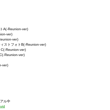
-Reunion-ver)
n-ver)
nion-ver)
フォトB(-Reunion-ver)
-Reunion-ver)
eunion-ver)
ver)
ューアル中
avid