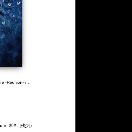
 -Reunion-」。
ure -断章- [残少])