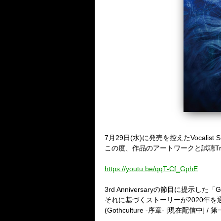
7月29日(水)に発売を控えたVocalist 
この度、作品のアートワークと試聴Tra
https://youtu.be/qqT-Cf_GphE
3rd Anniversaryの節目に提示した「
それに基づくストーリーが2020年を
(Gothculture -序章- [現在配信中] / 第