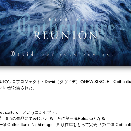
SUIのソロプロジェクト・David（ダヴィデ）のNEW SINGLE「Gothculture
ilerが公開された。
Gothculture」というコンセプト。
通し6つの作品にて表現される、その第三弾Releaseとなる。
一弾 Gothculture -Nightimage- [店頭在庫をもって完売] / 第二弾 Gothcult