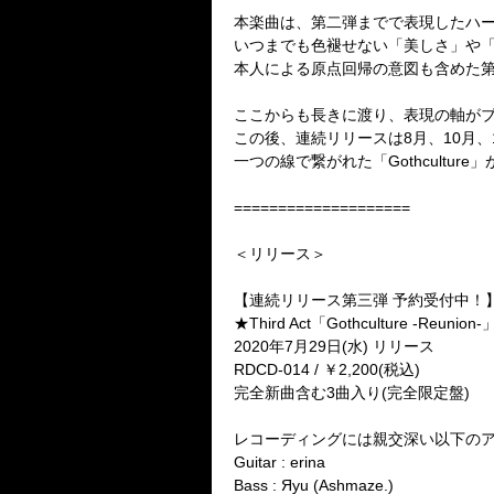
本楽曲は、第二弾までで表現したハ
いつまでも色褪せない「美しさ」や
本人による原点回帰の意図も含めた第二弾
ここからも長きに渡り、表現の軸が
この後、連続リリースは8月、10月、
一つの線で繋がれた「Gothcultu
====================
＜リリース＞
【連続リリース第三弾 予約受付中！
★Third Act「Gothculture -Re
2020年7月29日(水) リリース
RDCD-014 / ￥2,200(税込)
完全新曲含む3曲入り(完全限定盤)
レコーディングには親交深い以下の
Guitar : erina
Bass : Яyu (Ashmaze.)