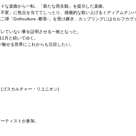
ードな楽曲から一転、「新たな死生観」を提示した楽曲。
「不変」に焦点を当ててしっとり、感傷的な歌い上げるミディアムナン
「Gothculture -断章-」を受け継ぎ、カップリングにはセルフカ
ブレていない事を証明させる一枚となった。
11月と続いてゆく。
re」が魅せる世界にこれからも注目したい。
】
union-」(ゴスカルチャー・リユニオン)
アーティストが参加。