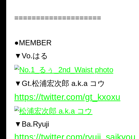
====================
●MEMBER
▼Vo.はる
▼Gt.松浦宏次郎 a.k.a コウ
https://twitter.com/gt_kxoxu
▼Ba.Ryuji
https://twitter.com/ryuji_saikyou