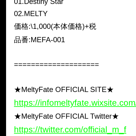
01.Destiny Star
02.MELTY
価格:\1,000(本体価格)+税
品番:MEFA-001
====================
★MeltyFate OFFICIAL SITE★
https://infomeltyfate.wixsite.com/
★MeltyFate OFFICIAL Twitter★
https://twitter.com/official_m_f