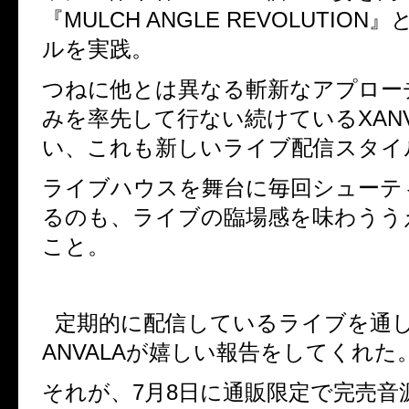
『
MULCH ANGLE REVOLUTION
』
ルを実践。
つねに他とは異なる斬新なアプロー
みを率先して行ない続けている
XAN
い、これも新しいライブ配信スタイ
ライブハウスを舞台に毎回シューテ
るのも、ライブの臨場感を味わうう
こと。
定期的に配信しているライブを通
ANVALA
が嬉しい報告をしてくれた
それが、
7
月
8
日に通販限定で完売音