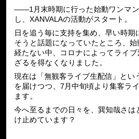
――
1
月末時期に行った始動ワンマ
し、
XANVALA
の活動がスタート。
日を追う毎に支持を集め、早い時期
そうと話題になっていたところ、始
経たない中、コロナによってライブ
ざるを得なくなりました。
現在は「無観客ライブ生配信」とい
を届けつつ、
7
月中旬頃より集客ラ
ます。
今へ至るまでの日々を、巽知哉さは
け止めています？