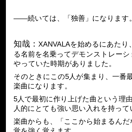
――
続いては、「独善」になります
知哉：
XANVALA
を始めるにあたり
る名前を名乗ってデモンストレーシ
やっていた時期がありました。
そのときにこの
5
人が集まり、一番
楽曲になります。
5
人で最初に作り上げた曲という理
人的にとても強い思い入れを持って
楽曲からも、「ここから始まるんだ
覚を強く覚えます。