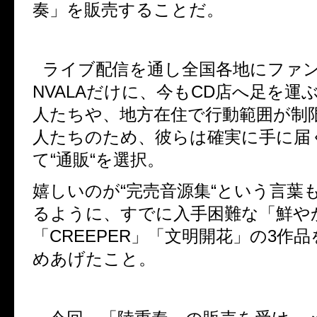
奏」を販売することだ。
ライブ配信を通し全国各地にファ
NVALA
だけに、今も
CD
店へ足を運
人たちや、地方在住で行動範囲が制
人たちのため、彼らは確実に手に届
て
“
通販
“
を選択。
嬉しいのが
“
完売音源集
“
という言葉
るように、すでに入手困難な「鮮や
「
CREEPER
」「文明開花」の
3
作品
めあげたこと。