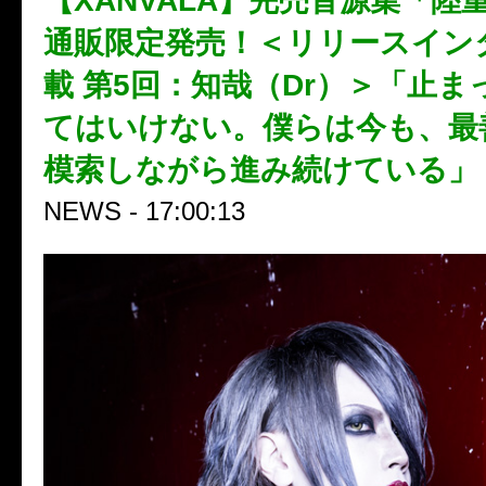
【XANVALA】完売音源集「陸
通販限定発売！＜リリースイン
載 第5回：知哉（Dr）＞「止
てはいけない。僕らは今も、最
模索しながら進み続けている」
NEWS - 17:00:13