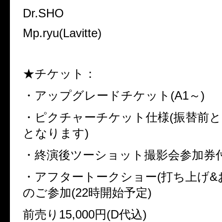
Dr.SHO
Mp.ryu(Lavitte)
★チケット：
・アップグレードチケット
(A1
～
)
・ピクチャーチケット仕様
(
振替前
となります
)
・終演後ツーショット撮影会参加券
・アフタートークショー
(
打ち上げ
&
のご参加
(22
時開始予定
)
前売り
15,000
円
(D
代込
)