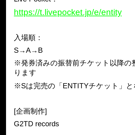
https://t.livepocket.jp/e/entity
入場順：
S
→
A
→
B
※
発券済みの振替前チケット以降の
ります
※
S
は完売の「
ENTITY
チケット」と
[
企画制作
]
G2TD records