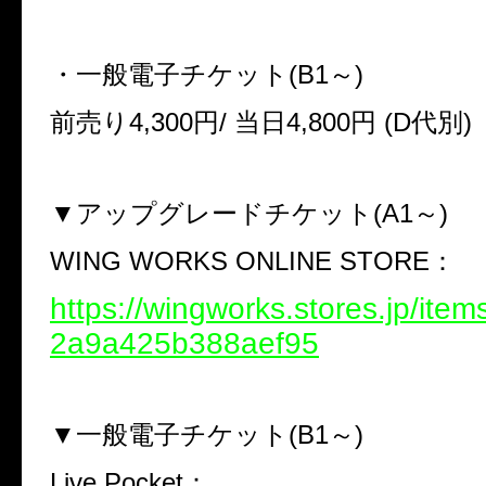
・一般電子チケット
(B1
～
)
前売り
4,300
円
/
当日
4,800
円
(D
代別
)
▼
アップグレードチケット
(A1
～
)
WING WORKS ONLINE STORE
：
https://wingworks.stores.jp/ite
2a9a425b388aef95
▼
一般電子チケット
(B1
～
)
Live Pocket
：