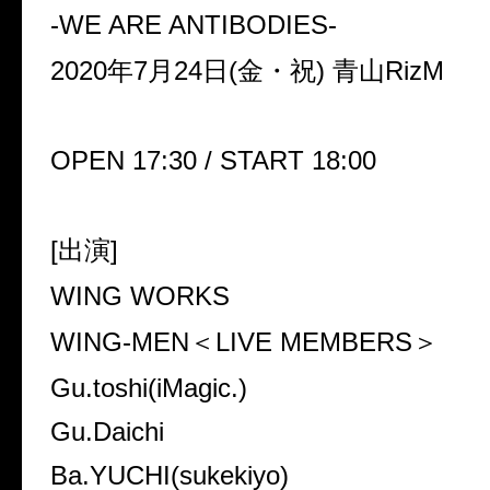
-WE ARE ANTIBODIES-
2020
年
7
月
24
日
(
金・祝
)
青山
RizM
OPEN 17:30 / START 18:00
[
出演
]
WING WORKS
WING-MEN
＜
LIVE MEMBERS
＞
Gu.toshi(iMagic.)
Gu.Daichi
Ba.YUCHI(sukekiyo)