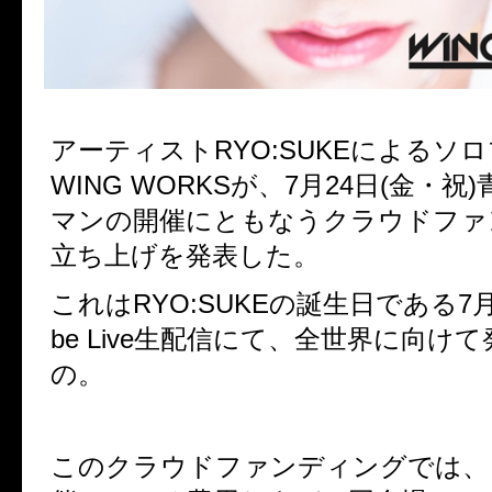
アーティスト
RYO:SUKE
によるソロ
WING WORKS
が、
7
月
24
日
(
金・祝
)
マンの開催にともなうクラウドファ
立ち上げを発表した。
これは
RYO:SUKE
の誕生日である
7
be Live
生配信にて、全世界に向けて
の。
このクラウドファンディングでは、