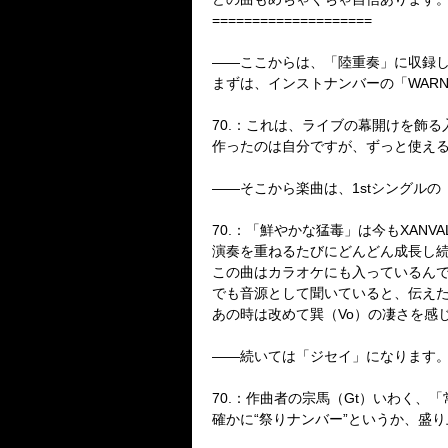
====================
――
ここからは、「陸重奏」に収録
まずは、インストナンバーの「
WARN
70.：
これは、ライブの幕開けを飾る
作ったのは自分ですが、ずっと使え
――
そこから楽曲は、
1st
シングルの
70.：
「鮮やかな猛毒」は今も
XANVA
演奏を重ねるたびにどんどん成長し
この曲はカラオケにも入っているん
でも音源として聞いていると、伝え
あの時は改めて巽（Vo）の凄さを感
――
続いては「ジセイ」になります
70.：
作曲者の宗馬（Gt）いわく、
確かに“祭りナンバー”というか、盛