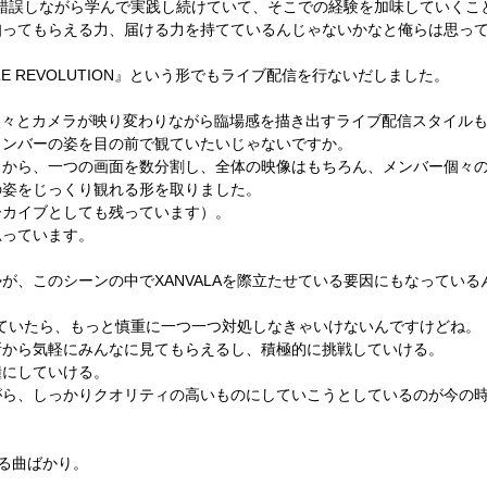
錯誤しながら学んで実践し続けていて、そこでの経験を加味していくこ
知ってもらえる力、届ける力を持てているんじゃないかなと俺らは思っ
E REVOLUTION
』という形でもライブ配信を行ないだしました。
次々とカメラが映り変わりながら臨場感を描き出すライブ配信スタイル
メンバーの姿を目の前で観ていたいじゃないですか。
とから、一つの画面を数分割し、全体の映像はもちろん、メンバー個々
の姿をじっくり観れる形を取りました。
ーカイブとしても残っています）。
思っています。
勢が、このシーンの中で
XANVALA
を際立たせている要因にもなっている
ていたら、もっと慎重に一つ一つ対処しなきゃいけないんですけどね。
所から気軽にみんなに見てもらえるし、積極的に挑戦していける。
糧にしていける。
がら、しっかりクオリティの高いものにしていこうとしているのが今の
る曲ばかり。
。