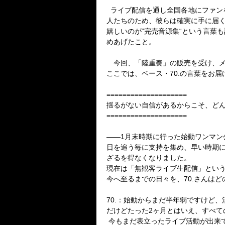
ライブ配信を通し全国各地にファン
人たちのため、彼らは確実に手に届
嬉しいのが
“
完売音源集
“
という言葉も
めあげたこと。
今回、「陸重奏」の販売を受け、メ
ここでは、ベース・
70.
の言葉をお届
====================
揺るがない自信があるからこそ、ど
====================
――
1
月末時期に行った始動ワンマン
日を追う毎に支持を集め、早い時期
ざるを得なくなりました。
現在は「無観客ライブ生配信」とい
今へ至るまでの日々を、
70.
さんはど
70.：
始動からまだ半年弱ですけど、
だけどたった
2
ヶ月とはいえ、すべて
今もまだ表立ったライブ活動が出来