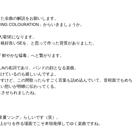
した全曲の解説をお願いします。
ING COLOURATION
」からいきましょうか。
入場
SE
になります。
る格好良い
SE
を、と思って作った背景がありました。
「鮮やかな猛毒」へと繋がります。
LA
の名詞であり、バンドの顔となる楽曲。
続けているのも嬉しいんですよ。
ですけど、この間歌ったらすごく言葉も詰め込んでいて、音程面でもめ
たい想いが明瞭に伝わってくる。
じさせられましたね。
。
「常夏ソング」らしいです（笑）。
り上がりを作る場面でこそ本領発揮してゆく楽曲ですね。