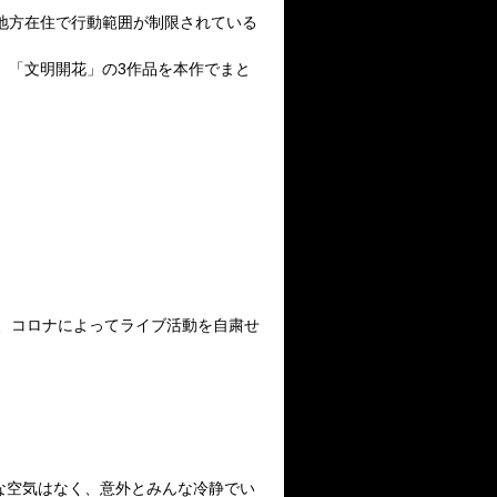
地方在住で行動範囲が制限されている
」「文明開花」の
3
作品を本作でまと
、コロナによってライブ活動を自粛せ
な空気はなく、意外とみんな冷静でい