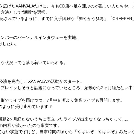
を広げた
XANVALA
だけに、今も
CD
店へ足を運ぶのが難しい人たちや、
く方法として
“
通販
“
を選択。
記されているように、すでに入手困難な「鮮やかな猛毒」「
CREEPER
ンバーのパーソナルインタヴューを実施。
けしたい。
んな状況下でも落ち着いていられる。
公演を完売し、
XANVALA
の活動がスタート。
にブレイクしそうと話題になっていたところ、始動から
2
ヶ月経たない中
う形でライブを届けつつ、
7
月中旬頃より集客ライブも再開します。
のように受け止めています？
活動
2
ヶ月経たないうちに表立ったライブが出来なくなっちゃって
…
。
の内容が濃かったのも事実です。
てない状態ですけど、自粛時間の頃から「やばいぞ、やばいぞ」みたい