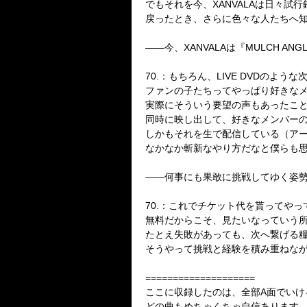
でもそれを今、
XANVALA
は日々試行
戻ったとき、さらに色々な人たちへ
――
今、
XANVALA
は『
MULCH ANGL
70.：
もちろん、
LIVE DVD
のような
ファンの子たちってやっぱり好きな
実際にそういう要望の声もあったこ
同時に映し出して、好きなメンバー
しかもそれを生で配信している（ア
なかなか斬新なやり方だなと僕らも
――
何事にも果敢に挑戦してゆく姿
70.：
これでチケット代を貰ってやっ
無料だからこそ、見たいなっていう
たとえ失敗があっても、次へ繋げる
そうやって挑戦と経験を積み重ねな
====================
ここに収録したのは、全部
A
面でいけ
どの曲もめちゃくちゃ自信あります