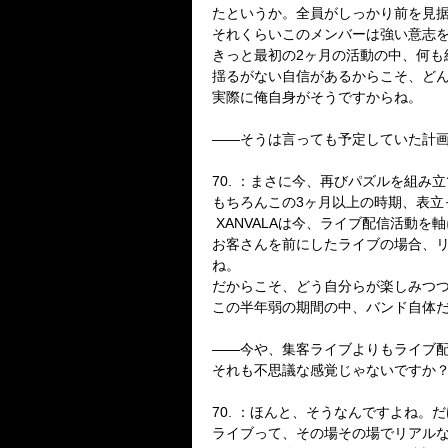
たというか。全員がしっかり前を見
それくらいこのメンバーは強い意志
きっと最初の
2
ヶ月の活動の中、何も
揺るがない自信があるからこそ、ど
実際に俺自身がそうですからね。
――
そうは言っても予定していた計
70.
：
まさに今、再びパズルを組み立
もちろんこの
3
ヶ月以上の時期、表立
XANVALA
は今、ライブ配信活動を軸
お客さんを前にしたライブの場合、
ね。
だからこそ、どう自分らが楽しみつ
この半年弱の期間の中、バンド自体
――
今や、集客ライブよりもライブ
それも不思議な感覚じゃないですか
70.
：
ほんと、そうなんですよね。だ
ライブって、その場その場でリアル