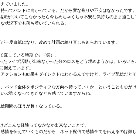
据えていました。
を持ってバンドに向かっている。だから変な焦りや不安はなかったです
結果がついてこなかったら今もめちゃくちゃ不安な気持ちのまま過ごし
んな状況下でも落ち着いていられる。
画が一度白紙になり、改めて計画の練り直しも迫られています。
て直している時期です（笑）。
ったライブ活動が出来なかった分のロスをどう埋めようかは、いろいろ
に据えています。
リアクションも結果もダイレクトにわかるんですけど、ライブ配信だと
つ、バンド全体をポジティブな方向へ持っていくか、ということも心が
だいぶ強くなってきたなとも感じていますからね。
配信期間のほうが長くなっている。
？
けどこんな経験ってなかなか出来ないことで。
な感情を伝えていくものだから、ネット配信で感情全てを伝えるのは難