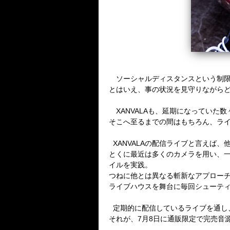
ソーシャルディスタンスという制限
とはいえ、事の状況を見守りながら
XANVALA
も、延期になっていた数
そこへ至るまでの間はもちろん、ラ
XANVALA
の配信ライブと言えば、
とくに最近は多くのカメラを用い、
イルを実践。
つねに他とは異なる斬新なアプロー
ライブハウスを舞台に毎回シューテ
定期的に配信しているライブを通し
それが、
7
月
8
日に通販限定で完売音