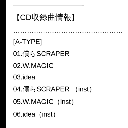
——————————-
CD収録曲情報
【
】
…………………………………………
[A-TYPE]
01.僕らSCRAPER
02.W.MAGIC
03.idea
04.僕らSCRAPER （inst）
05.W.MAGIC（inst）
06.idea（inst）
…………………………………………