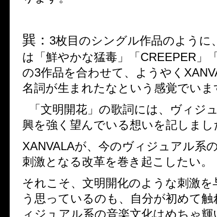
巽：
3
枚目のシングル作品のように
は「鮮やかな猛毒」「
CREEPER
」
の
3
作品を合わせて、ようやく
XANV
名詞が生まれたなという感覚でいま
「文明開花」の歌詞には、ヴィジ
興を強く望んでいる想いを記しまし
XANVALA
が、今のヴィジュアル系
刺激となる改革を巻き起こしたい。
それこそ、文明開化のような刺激を
う思っているのも、自分が初めて触
ィジュアル系の音楽文化はめちゃ輝