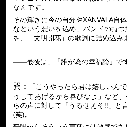
なんです。
その輝きに今の自分や
XANVALA
自
なという想いを込め、バンドの持つ
を、「文明開花」の歌詞に詰め込み
――
最後は、「誰が為の幸福論」で
巽：
「こうやったら君は嬉しいん
うしてあげるから喜びなよ」など、
らの声に対して「うるせえぞ
!!
」と
(
笑
)
。
普段からそういう言葉には敏感であ