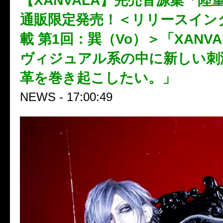
【XANVALA】完売音源集「陸
通販限定発売！＜リリースイン
載 第1回：巽（Vo）＞「XANV
ヴィジュアル系の中に新しい刺
革を巻き起こしたい。」
NEWS - 17:00:49