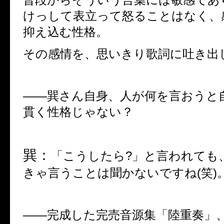
けっして表立って怒ることはなく、
抑え込む性格。
その感情を、思いきり歌詞に吐き出
――
巽さん自身、人が何を言おうと
貫く性格じゃない？
巽：
「こうしたら
?
」と言われても
きゃ言うことは聞かないですね
(
笑
)
――
完成した完売音源集「陸重奏」