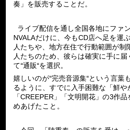
奏」を販売することだ。
ライブ配信を通し全国各地にファ
NVALA
だけに、今も
CD
店へ足を運
人たちや、地方在住で行動範囲が制
人たちのため、彼らは確実に手に届
て
“
通販
“
を選択。
嬉しいのが
“
完売音源集
“
という言葉
るように、すでに入手困難な「鮮や
「
CREEPER
」「文明開花」の
3
作品
めあげたこと。