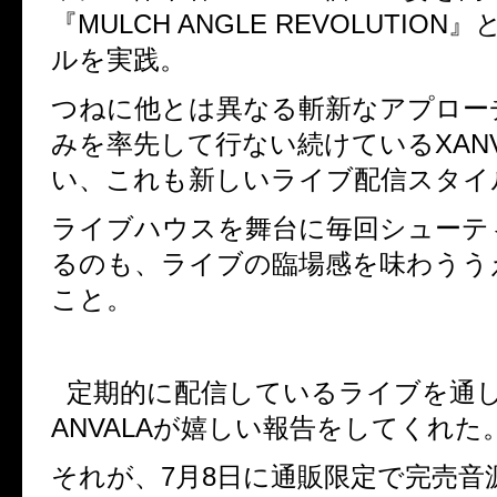
『
MULCH ANGLE REVOLUTION
』
ルを実践。
つねに他とは異なる斬新なアプロー
みを率先して行ない続けている
XAN
い、これも新しいライブ配信スタイ
ライブハウスを舞台に毎回シューテ
るのも、ライブの臨場感を味わうう
こと。
定期的に配信しているライブを通
ANVALA
が嬉しい報告をしてくれた
それが、
7
月
8
日に通販限定で完売音