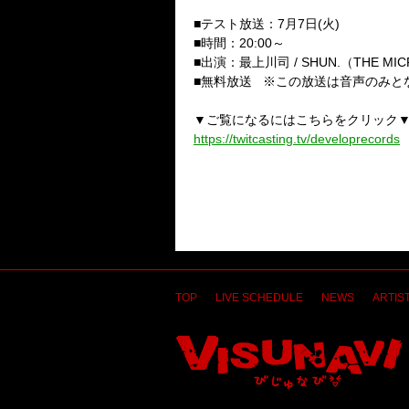
■テスト放送：
7
月
7
日
(
火
)
■時間：
20:00
～
■出演：最上川司
/ SHUN.
（
THE MIC
■無料放送
※
この放送は音声のみと
▼ご覧になるにはこちらをクリック
https://twitcasting.tv/developrecords
TOP
LIVE SCHEDULE
NEWS
ARTIST