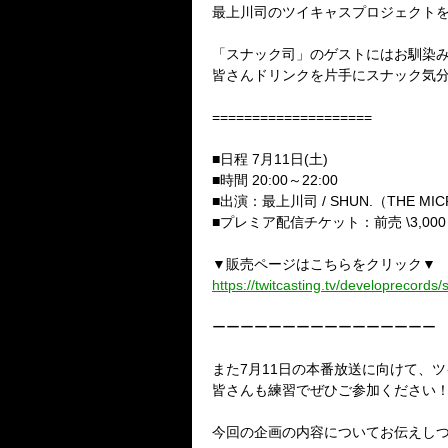
最上川司のツイキャスプロジェクト
「スナック司」のゲストにはお馴染
皆さんドリンクを片手にスナック気
====================
■日程
7
月
11
日
(
土
)
■時間
20:00
～
22:00
■出演：最上川司
/ SHUN.
（
THE MIC
■プレミア配信チケット：前売
\3,000
▼販売ページはこちらをクリック▼
https://twitcasting.tv/developrecords
ーーーーーーーーーーーーーーーー
また
7
月
11
日の本番放送に向けて、
ツ
皆さんも練習でぜひご参加ください
今回の企画の内容についてお伝えし