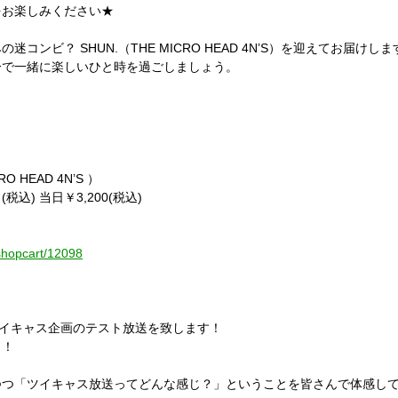
をお楽しみください★
みの迷コンビ？
SHUN.
（
THE MICRO HEAD 4N’S
）を迎えてお届けしま
分で一緒に楽しいひと時を過ごしましょう。
RO HEAD 4N’S
）
 (
税込
)
当日￥
3,200(
税込
)
/shopcart/12098
イキャス企画のテスト放送を致します！
！！
つつ
「ツイキャス放送ってどんな感じ？」ということを皆さんで体感し